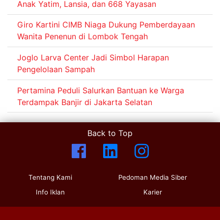
Anak Yatim, Lansia, dan 668 Yayasan
Giro Kartini CIMB Niaga Dukung Pemberdayaan
Wanita Penenun di Lombok Tengah
Joglo Larva Center Jadi Simbol Harapan
Pengelolaan Sampah
Pertamina Peduli Salurkan Bantuan ke Warga
Terdampak Banjir di Jakarta Selatan
Back to Top
Tentang Kami
Pedoman Media Siber
Info Iklan
Karier