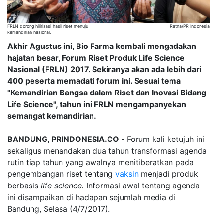
FRLN dorong hilirisasi hasil riset menuju
Ratna/PR Indonesia
kemandirian nasional.
Akhir Agustus ini, Bio Farma kembali mengadakan
hajatan besar, Forum Riset Produk Life Science
Nasional (FRLN) 2017. Sekiranya akan ada lebih dari
400 peserta memadati forum ini. Sesuai tema
"Kemandirian Bangsa dalam Riset dan Inovasi Bidang
Life Science", tahun ini FRLN mengampanyekan
semangat kemandirian.
BANDUNG, PRINDONESIA.CO -
Forum kali ketujuh ini
sekaligus menandakan dua tahun transformasi agenda
rutin tiap tahun yang awalnya menitiberatkan pada
pengembangan riset tentang
vaksin
menjadi produk
berbasis
life science.
Informasi awal tentang agenda
ini disampaikan di hadapan sejumlah media di
Bandung, Selasa (4/7/2017).