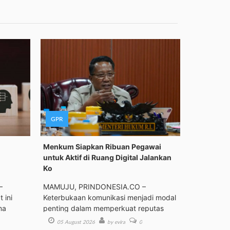
GPR
Menkum Siapkan Ribuan Pegawai
untuk Aktif di Ruang Digital Jalankan
Ko
–
MAMUJU, PRINDONESIA.CO –
 ini
Keterbukaan komunikasi menjadi modal
ma
penting dalam memperkuat reputas
05 August 2026
by evira
0