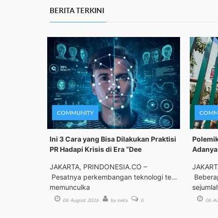
BERITA TERKINI
COMMUNITY
COMM
Ini 3 Cara yang Bisa Dilakukan Praktisi
Polemik
PR Hadapi Krisis di Era “Dee
Adanya 
JAKARTA, PRINDONESIA.CO –
JAKART
Pesatnya perkembangan teknologi telah
Beberap
memunculka
sejumla
06 August 2026
by evira
0
06 Au