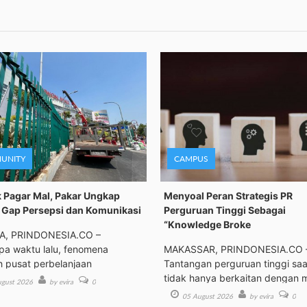
UNITY
CAMPUS
 Pagar Mal, Pakar Ungkap
Menyoal Peran Strategis PR
Gap Persepsi dan Komunikasi
Perguruan Tinggi Sebagai
“Knowledge Broke
A, PRINDONESIA.CO –
a waktu lalu, fenomena
MAKASSAR, PRINDONESIA.CO 
h pusat perbelanjaan
Tantangan perguruan tinggi saat
tidak hanya berkaitan dengan 
gust 2026
by evira
0
05 August 2026
by evira
0