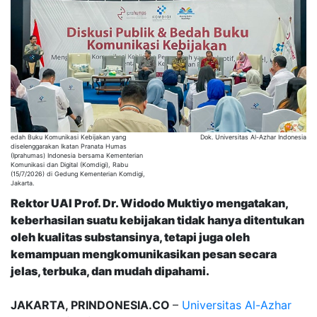
edah Buku Komunikasi Kebijakan yang
Dok. Universitas Al-Azhar Indonesia
diselenggarakan Ikatan Pranata Humas
(Iprahumas) Indonesia bersama Kementerian
Komunikasi dan Digital (Komdigi), Rabu
(15/7/2026) di Gedung Kementerian Komdigi,
Jakarta.
Rektor UAI Prof. Dr. Widodo Muktiyo mengatakan,
keberhasilan suatu kebijakan tidak hanya ditentukan
oleh kualitas substansinya, tetapi juga oleh
kemampuan mengkomunikasikan pesan secara
jelas, terbuka, dan mudah dipahami.
JAKARTA, PRINDONESIA.CO
–
Universitas Al-Azhar