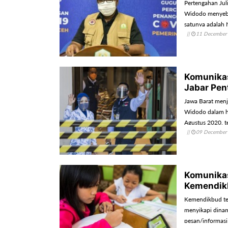
Pertengahan Jul
Widodo menyebut
satunya adalah
||
11 December
Komunikas
Jabar Pen
Jawa Barat menja
Widodo dalam ha
Agustus 2020, te
||
09 December
Komunikas
Kemendikb
Kemendikbud tel
menyikapi dinam
pesan/informasi