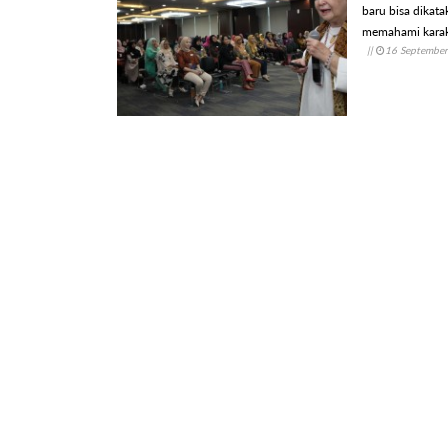
baru bisa dikat
memahami karakt
||
16 Septembe