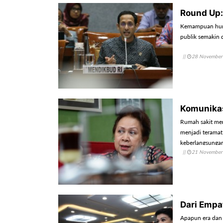
Round Up:
Kemampuan huma
publik semakin 
||
28 November
Komunikas
Rumah sakit me
menjadi teramat
keberlangsungan
||
21 November
Dari Empa
Apapun era dan 