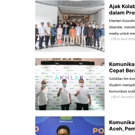
Ajak Kola
dalam Pr
Menteri Koordi
Iskandar, mendo
media untuk me
||
16 April 2026
demokrasi.
Komunikas
Cepat Ber
Soliditas tim ko
diyakini menjad
komunikasi publ
||
12 December
Komunikas
Aceh, Pem