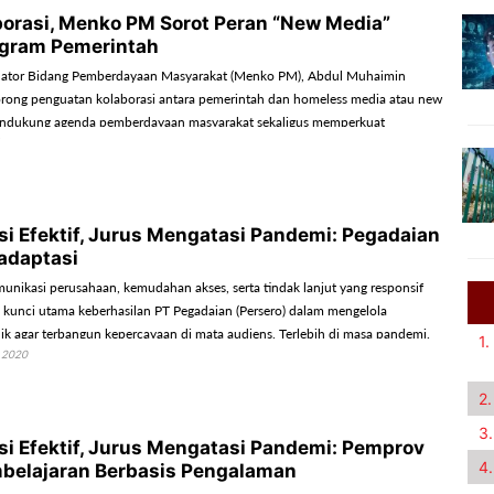
borasi, Menko PM Sorot Peran “New Media”
ogram Pemerintah
nator Bidang Pemberdayaan Masyarakat (Menko PM), Abdul Muhaimin
rong penguatan kolaborasi antara pemerintah dan homeless media atau new
ndukung agenda pemberdayaan masyarakat sekaligus memperkuat
i Efektif, Jurus Mengatasi Pandemi: Pegadaian
adaptasi
munikasi perusahaan, kemudahan akses, serta tindak lanjut yang responsif
i kunci utama keberhasilan PT Pegadaian (Persero) dalam mengelola
ik agar terbangun kepercayaan di mata audiens. Terlebih di masa pandemi.
1.
 2020
2.
3.
i Efektif, Jurus Mengatasi Pandemi: Pemprov
4.
belajaran Berbasis Pengalaman