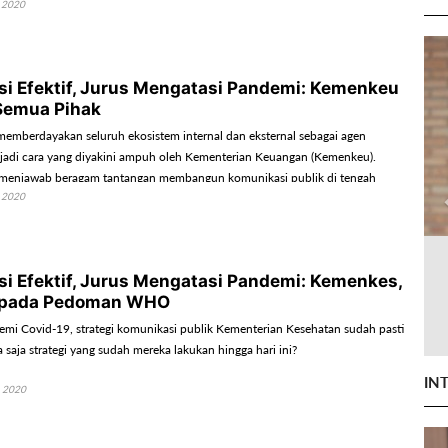
 2020
i Efektif, Jurus Mengatasi Pandemi: Kemenkeu
Semua Pihak
emberdayakan seluruh ekosistem internal dan eksternal sebagai agen
adi cara yang diyakini ampuh oleh Kementerian Keuangan (Kemenkeu).
 menjawab beragam tantangan membangun komunikasi publik di tengah
 2020
Covid-19.
i Efektif, Jurus Mengatasi Pandemi: Kemenkes,
pada Pedoman WHO
mi Covid-19, strategi komunikasi publik Kementerian Kesehatan sudah pasti
a saja strategi yang sudah mereka lakukan hingga hari ini?
IN
 2020