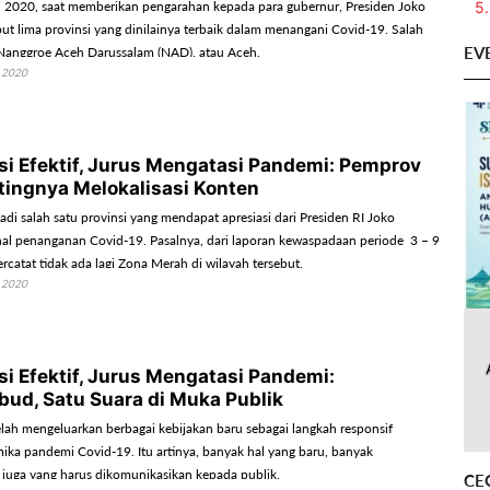
5.
i 2020, saat memberikan pengarahan kepada para gubernur, Presiden Joko
 lima provinsi yang dinilainya terbaik dalam menangani Covid-19. Salah
EV
 Nanggroe Aceh Darussalam (NAD), atau Aceh.
 2020
i Efektif, Jurus Mengatasi Pandemi: Pemprov
tingnya Melokalisasi Konten
di salah satu provinsi yang mendapat apresiasi dari Presiden RI Joko
l penanganan Covid-19. Pasalnya, dari laporan kewaspadaan periode 3 – 9
rcatat tidak ada lagi Zona Merah di wilayah tersebut.
 2020
i Efektif, Jurus Mengatasi Pandemi:
ud, Satu Suara di Muka Publik
ah mengeluarkan berbagai kebijakan baru sebagai langkah responsif
ika pandemi Covid-19. Itu artinya, banyak hal yang baru, banyak
 juga yang harus dikomunikasikan kepada publik.
CE