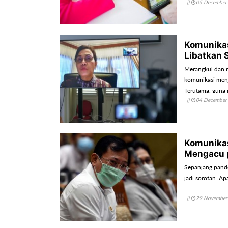
||
05 December
Komunikas
Libatkan 
Merangkul dan m
komunikasi menj
Terutama, guna
||
04 December
krisis pandemi 
Komunikas
Mengacu 
Sepanjang pande
jadi sorotan. Ap
||
29 November