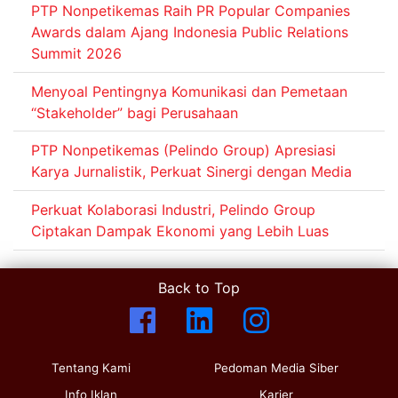
PTP Nonpetikemas Raih PR Popular Companies
Awards dalam Ajang Indonesia Public Relations
Summit 2026
Menyoal Pentingnya Komunikasi dan Pemetaan
“Stakeholder” bagi Perusahaan
PTP Nonpetikemas (Pelindo Group) Apresiasi
Karya Jurnalistik, Perkuat Sinergi dengan Media
Perkuat Kolaborasi Industri, Pelindo Group
Ciptakan Dampak Ekonomi yang Lebih Luas
Back to Top
Tentang Kami
Pedoman Media Siber
Info Iklan
Karier