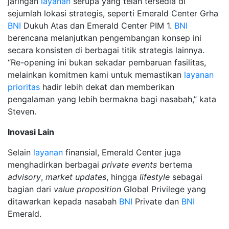
jaringan
layanan
serupa yang telah tersedia di
sejumlah lokasi strategis, seperti Emerald Center Grha
BNI
Dukuh Atas dan Emerald Center PIM 1.
BNI
berencana melanjutkan pengembangan konsep ini
secara konsisten di berbagai titik strategis lainnya.
“Re-opening ini bukan sekadar pembaruan fasilitas,
melainkan komitmen kami untuk memastikan
layanan
prioritas
hadir lebih dekat dan memberikan
pengalaman yang lebih bermakna bagi nasabah,” kata
Steven.
Inovasi Lain
Selain
layanan
finansial, Emerald Center juga
menghadirkan berbagai
private events
bertema
advisory
,
market updates
, hingga
lifestyle
sebagai
bagian dari
value proposition
Global Privilege yang
ditawarkan kepada nasabah
BNI
Private dan
BNI
Emerald.