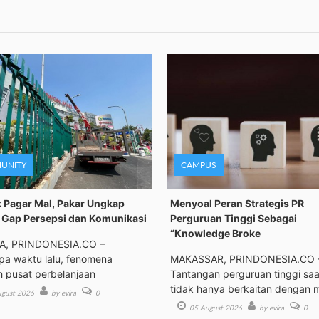
UNITY
CAMPUS
 Pagar Mal, Pakar Ungkap
Menyoal Peran Strategis PR
Gap Persepsi dan Komunikasi
Perguruan Tinggi Sebagai
“Knowledge Broke
A, PRINDONESIA.CO –
a waktu lalu, fenomena
MAKASSAR, PRINDONESIA.CO 
h pusat perbelanjaan
Tantangan perguruan tinggi saat
tidak hanya berkaitan dengan 
gust 2026
by evira
0
05 August 2026
by evira
0