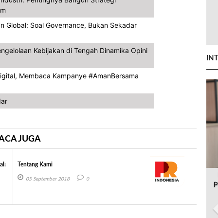
em
gan Global: Soal Governance, Bukan Sekadar
engelolaan Kebijakan di Tengah Dinamika Opini
IN
 Digital, Membaca Kampanye #AmanBersama
dar
ACA JUGA
al:
Tentang Kami
05 September 2018
0
P