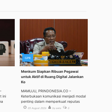
GPR
Menkum Siapkan Ribuan Pegawai
untuk Aktif di Ruang Digital Jalankan
Ko
–
MAMUJU, PRINDONESIA.CO –
 ini
Keterbukaan komunikasi menjadi modal
ma
penting dalam memperkuat reputas
05 August 2026
by evira
0