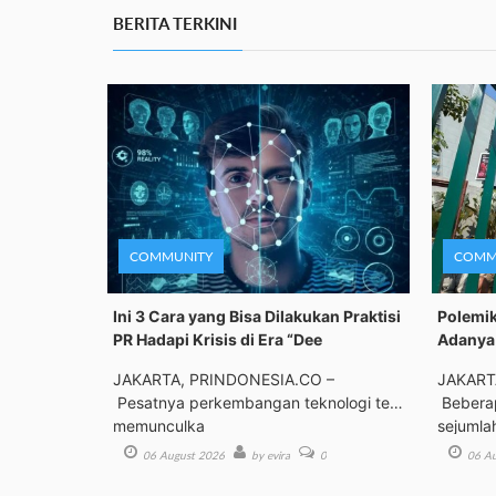
BERITA TERKINI
COMMUNITY
COMM
Ini 3 Cara yang Bisa Dilakukan Praktisi
Polemik
PR Hadapi Krisis di Era “Dee
Adanya 
JAKARTA, PRINDONESIA.CO –
JAKART
Pesatnya perkembangan teknologi telah
Beberap
memunculka
sejumla
06 August 2026
by evira
0
06 Au