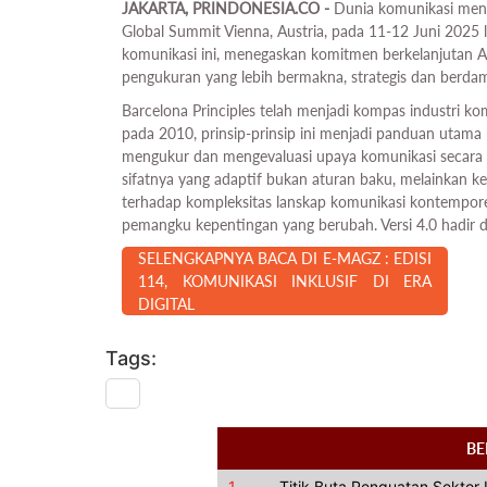
JAKARTA, PRINDONESIA.CO -
Dunia komunikasi meny
Global Summit Vienna, Austria, pada 11-12 Juni 2025 l
komunikasi ini, menegaskan komitmen berkelanjutan 
pengukuran yang lebih bermakna, strategis dan berda
Barcelona Principles telah menjadi kompas industri kom
pada 2010, prinsip-prinsip ini menjadi panduan utama 
mengukur dan mengevaluasi upaya komunikasi secara l
sifatnya yang adaptif bukan aturan baku, melainkan ke
terhadap kompleksitas lanskap komunikasi kontemporer
pemangku kepentingan yang berubah. Versi 4.0 hadir
SELENGKAPNYA BACA DI E-MAGZ : EDISI
114, KOMUNIKASI INKLUSIF DI ERA
DIGITAL
Tags:
BE
1.
Titik Buta Penguatan Sektor 