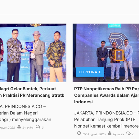
CORPORATE
gri Gelar Bimtek, Perkuat
PTP Nonpetikemas Raih PR Po
n Praktisi PR Merancang Stratk
Companies Awards dalam Aja
Indonesi
A, PRINDONESIA.CO –
rian Dalam Negeri
JAKARTA, PRINDONESIA.CO – 
agri) menyelenggarakan
Pelabuhan Tanjung Priok (PTP
an Tek
Nonpetikemas) kembali menor
gust 2026
by evira
0
pre
07 August 2026
by evira
0