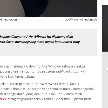
d Innovation.
doc/Maverick Indonesia
an kepada Cahyanto Arie Wibowo itu digadang akan
esia dalam menyongsong masa depan komunikasi yang
aru saja menunjuk Cahyanto Arie Wibowo sebagai Direktur
 digadang akan menjadi tumpuan agensi
public relations
(PR)
g kian terdigitalisasi.
alam siaran pers yang
PR INDONESIA
terima, Kamis
 menyusul dominasi
AI-search
yang semakin marak memengaruhi
miliki pengalaman yang kami butuhkan untuk memimpin
rick
mengintegrasikan teknik terkait Generative Optimization