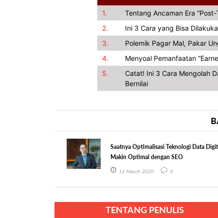
1.
Tentang Ancaman Era “Post-T
2.
Ini 3 Cara yang Bisa Dilakuka
3.
Polemik Pagar Mal, Pakar U
4.
Menyoal Pemanfaatan “Earned 
5.
Catat! Ini 3 Cara Mengolah 
Bernilai
B
Saatnya Optimalisasi Teknologi Data Digit
Makin Optimal dengan SEO
11 March 2020
0
TENTANG PENULIS