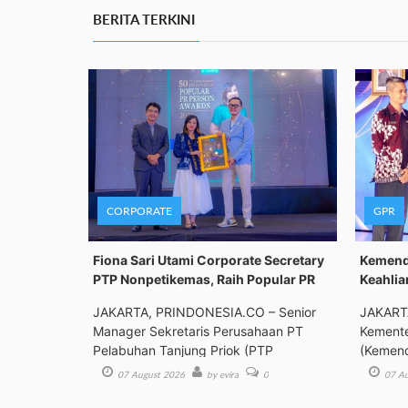
BERITA TERKINI
CORPORATE
GPR
Fiona Sari Utami Corporate Secretary
Kemenda
PTP Nonpetikemas, Raih Popular PR
Keahlia
JAKARTA, PRINDONESIA.CO – Senior
JAKART
Manager Sekretaris Perusahaan PT
Kemente
Pelabuhan Tanjung Priok (PTP
(Kemend
Bimbing
07 August 2026
by evira
0
07 Au