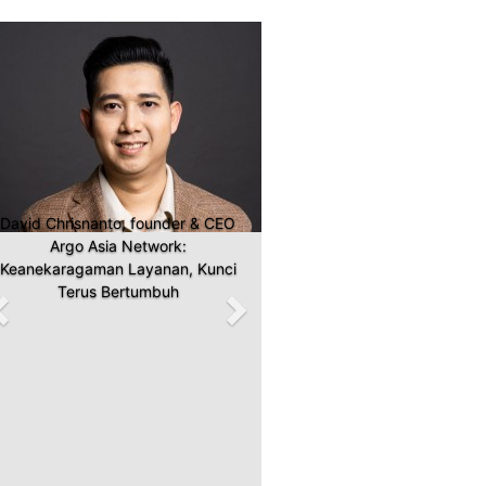
Previous
Next
Surti Sunanto, Co-founder &
Business Director Fabulo PR:
Pendekatan Berbasis “Human
Centric”