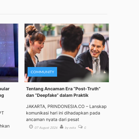
COMMUNITY
pular
Tentang Ancaman Era “Post-Truth”
ng
dan “Deepfake” dalam Praktik
JAKARTA, PRINDONESIA.CO – Lanskap
PT
komunikasi hari ini dihadapkan pada
ancaman nyata dari pesat
ehkan
07 August 2026
by evira
0