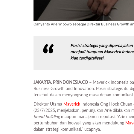
Cahyanto Arie Wibowo sebagai Direktur Business Growth an
P
osisi strategis yang dipercayak
menjadi tumpuan Maverick Indon
kian terdigitalisasi.
JAKARTA, PRINDONESIA.CO –
Maverick Indonesia b
Business Growth and Innovation
.
Posisi strategis itu
tersebut dalam menyongsong masa depan komunikasi yan
Direktur Utama
Maverick
Indonesia Ong Hock Chuan d
(23/7/2025, menjelaskan, penunjukan Arie dilakukan
brand building
maupun manajemen reputasi. “Arie me
pertumbuhan dan inovasi, yang akan mendukung
Mave
dalam strategi komunikasi,” ucapnya.