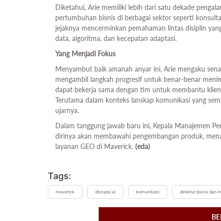
Diketahui, Arie memiliki lebih dari satu dekade penga
pertumbuhan bisnis di berbagai sektor seperti konsultas
jejaknya mencerminkan pemahaman lintas disiplin yan
data, algoritma, dan kecepatan adaptasi.
Yang Menjadi Fokus
Menyambut baik amanah anyar ini, Arie mengaku senan
mengambil langkah progresif untuk benar-benar menim
dapat bekerja sama dengan tim untuk membantu klien
Terutama dalam konteks lanskap komunikasi yang sema
ujarnya.
Dalam tanggung jawab baru ini, Kepala Manajemen Peng
dirinya akan membawahi pengembangan produk, menamb
layanan GEO di Maverick.
(eda)
Tags:
maverick
disrupsi ai
komunikasi
direktur bisnis dan i
BE