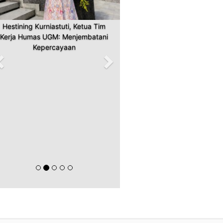
Khairani Windyaningrum, Senior
Manager of Corcomm & CSR GMF
AeroAsia: Jembatan Pemahaman