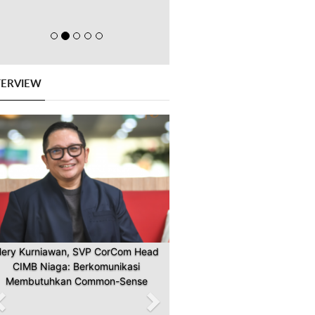
TERVIEW
Previous
Next
Boy Kelana Soebroto, Ketua Umum
PERHUMAS 2024-2027: Humas di
Indonesia Go Global!