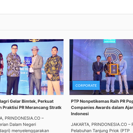
CORPORATE
gri Gelar Bimtek, Perkuat
PTP Nonpetikemas Raih PR Po
n Praktisi PR Merancang Stratk
Companies Awards dalam Aja
Indonesi
A, PRINDONESIA.CO –
rian Dalam Negeri
JAKARTA, PRINDONESIA.CO – 
agri) menyelenggarakan
Pelabuhan Tanjung Priok (PTP