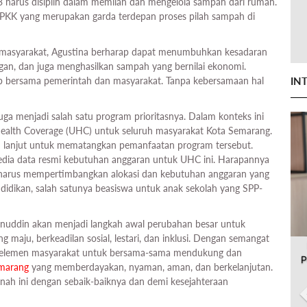
 3 harus disiplin dalam memilah dan mengelola sampah dari rumah.
ri PKK yang merupakan garda terdepan proses pilah sampah di
masyarakat, Agustina berharap dapat menumbuhkan kesadaran
gan, dan juga menghasilkan sampah yang bernilai ekonomi.
IN
b bersama pemerintah dan masyarakat. Tanpa kebersamaan hal
uga menjadi salah satu program prioritasnya. Dalam konteks ini
ealth Coverage (UHC) untuk seluruh masyarakat Kota Semarang.
ih lanjut untuk mematangkan pemanfaatan program tersebut.
dia data resmi kebutuhan anggaran untuk UHC ini. Harapannya
p harus mempertimbangkan alokasi dan kebutuhan anggaran yang
didikan, salah satunya beasiswa untuk anak sekolah yang SPP-
inuddin akan menjadi langkah awal perubahan besar untuk
 maju, berkeadilan sosial, lestari, dan inklusi. Dengan semangat
uh elemen masyarakat untuk bersama-sama mendukung dan
P
marang
yang memberdayakan, nyaman, aman, dan berkelanjutan.
ah ini dengan sebaik-baiknya dan demi kesejahteraan