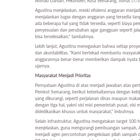
Ahmad Dahlan, Pekunden, Kota Semarang, Jumat (7/3
Agustina menjelaskan, meski efisiensi anggaran menjad
menjalankan tugas dengan anggaran yang tersedia tan
ada beberapa hal yang tidak tersedia, seperti biaya p
penyesuaian dan perubahan agar gangguan seperti jalan
bisa terselesaikan," tambahnya.
Lebih lanjut, Agustina menegaskan bahwa setiap proye
dan akuntabilitas. "Kami bertekad membantu masyarak
anggarannya benar-benar memberikan dampak nyata ba
ujarnya.
Masyarakat Menjadi Prioritas
Pernyataan Agustina di atas menjadi jawaban atas pe
Pemkot Semarang, berikut keterkaitannya dengan kebi
yang dikurangi, seperti perjalanan dinas maupun maka
dengan tiga hal, yakni visi misi pemerintah pusat, visi 
didedikasikan khusus untuk masyarakat," imbuhnya.
Selain infrastruktur, Agustina mengatakan target 100 
menjelaskan, guna mengurangi pembuangan sampah, Ap
menjadi agen percontohan pengelolaan pilah sampah d