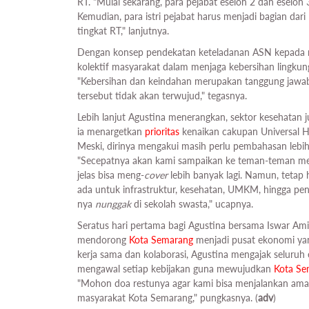
RT. "Mulai sekarang, para pejabat eselon 2 dan eselon
Kemudian, para istri pejabat harus menjadi bagian da
tingkat RT," lanjutnya.
Dengan konsep pendekatan keteladanan ASN kepada 
kolektif masyarakat dalam menjaga kebersihan lingkun
"Kebersihan dan keindahan merupakan tanggung jawa
tersebut tidak akan terwujud," tegasnya.
Lebih lanjut Agustina menerangkan, sektor kesehatan j
ia menargetkan
prioritas
kenaikan cakupan Universal H
Meski, dirinya mengakui masih perlu pembahasan leb
"Secepatnya akan kami sampaikan ke teman-teman me
jelas bisa meng-
cover
lebih banyak lagi. Namun, teta
ada untuk infrastruktur, kesehatan, UMKM, hingga pen
nya
nunggak
di sekolah swasta," ucapnya.
Seratus hari pertama bagi Agustina bersama Iswar Am
mendorong
Kota Semarang
menjadi pusat ekonomi yang
kerja sama dan kolaborasi, Agustina mengajak selur
mengawal setiap kebijakan guna mewujudkan
Kota Se
"Mohon doa restunya agar kami bisa menjalankan aman
masyarakat Kota Semarang," pungkasnya. (
adv
)