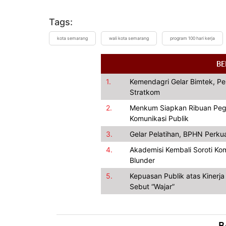
Tags:
kota semarang
wali kota semarang
program 100 hari kerja
BE
1.
Kemendagri Gelar Bimtek, Pe
Stratkom
2.
Menkum Siapkan Ribuan Pegaw
Komunikasi Publik
3.
Gelar Pelatihan, BPHN Perku
4.
Akademisi Kembali Soroti Kom
Blunder
5.
Kepuasan Publik atas Kinerj
Sebut “Wajar”
B