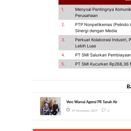
1.
Menyoal Pentingnya Komunik
Perusahaan
2.
PTP Nonpetikemas (Pelindo Gr
Sinergi dengan Media
3.
Perkuat Kolaborasi Industri
Lebih Luas
4.
PT SMI Salurkan Pembiayaan
5.
PT SMI Kucurkan Rp268,36 M
B
Vero Warnai Agensi PR Tanah Air
19 November 2019
0