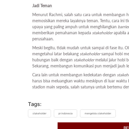
Jadi Teman
Menurut Rachmi, salah satu cara untuk membangun 
memosisikan mereka layaknya teman. Tentu, cara ini ti
upaya yang paling ampuh untuk menghilangkan
barrie
memberikan pemahaman kepada
stakeholder
apabila a
perusahaan.
Meski begitu, tidak mudah untuk sampai di fase itu. 
mengetahui latar belakang
stakeholder
sampai hobi me
hubungan baik dengan
stakeholder
melalui jalur hobi 
Sekarang, membangun komunikasi pun menjadi jauh le
Cara lain untuk membangun kedekatan dengan
stakeh
harus bisa meluangkan waktu meskipun di luar waktu
stadion main sepeda, salah satunya untuk bertemu de
Tags:
stakeholder
pr indonesia
mengelola stakeholder
BE