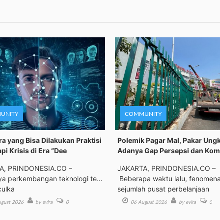
UNITY
COMMUNITY
ra yang Bisa Dilakukan Praktisi
Polemik Pagar Mal, Pakar Ung
pi Krisis di Era “Dee
Adanya Gap Persepsi dan Kom
A, PRINDONESIA.CO –
JAKARTA, PRINDONESIA.CO –
a perkembangan teknologi telah
Beberapa waktu lalu, fenomen
ulka
sejumlah pusat perbelanjaan
gust 2026
by evira
0
06 August 2026
by evira
0