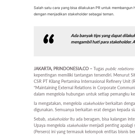
Salah satu cara yang bisa dilakukan PR untuk membangun 
dengan menjadikan stakeholder sebagai teman.
Ada banyak tips yang dapat dilakuk
mengambil hati para
stakeholder
. 
JAKARTA, PRINDONESIA.CO –
Tugas
public relations
kepentingan memiliki tantangan tersendiri. Menurut S
CSR PT Kilang Pertamina Internasional Refinery Unit 
“Maintaining External Relations in Corporate Communi
dalam mengelola hubungan untuk setiap pemangku ke
Ia mengatakan, mengelola
stakeholder
berkaitan denga
digunakan. Semuanya berkaitan erat dengan kepada s
Sebab,
stakeholder
itu ada beragam, bisa kalangan inte
Upaya mengelola
stakeholder
menjadi penting apalagi
(Persero) ini yang termasuk kelompok entitas bisnis beri