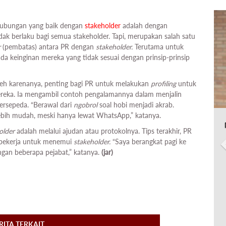
hubungan yang baik dengan
stakeholder
adalah dengan
dak berlaku bagi semua stakeholder. Tapi, merupakan salah satu
r
(pembatas) antara PR dengan
stakeholder.
Terutama untuk
da keinginan mereka yang tidak sesuai dengan prinsip-prinsip
Oleh karenanya, penting bagi PR untuk melakukan
profiling
untuk
reka. Ia mengambil contoh pengalamannya dalam menjalin
bersepeda. “Berawal dari
ngobrol
soal hobi menjadi akrab.
bih mudah, meski hanya lewat WhatsApp,” katanya.
older
adalah melalui ajudan atau protokolnya. Tips terakhir, PR
 bekerja untuk menemui
stakeholder.
“Saya berangkat pagi ke
ngan beberapa pejabat,” katanya.
(jar)
RITA TERKAIT