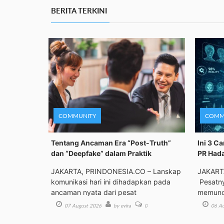
BERITA TERKINI
COMMUNITY
COMM
Tentang Ancaman Era “Post-Truth”
Ini 3 Ca
dan “Deepfake” dalam Praktik
PR Hada
JAKARTA, PRINDONESIA.CO – Lanskap
JAKART
komunikasi hari ini dihadapkan pada
Pesatny
ancaman nyata dari pesat
memunc
07 August 2026
by evira
0
06 Au