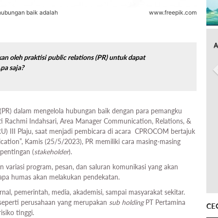
hubungan baik adalah
www.freepik.com
A
an oleh praktisi
public relations
(PR) untuk dapat
Apa saja?
(PR) dalam mengelola hubungan baik dengan para pemangku
iti Rachmi Indahsari, Area Manager Communication, Relations, &
(RU) III Plaju, saat menjadi pembicara di acara CPROCOM bertajuk
cation”, Kamis (25/5/2023), PR memiliki cara masing-masing
pentingan (
stakeholder
).
n variasi program, pesan, dan saluran komunikasi yang akan
iapa humas akan melakukan pendekatan.
rnal, pemerintah, media, akademisi, sampai masyarakat sekitar.
 seperti perusahaan yang merupakan
sub holding
PT Pertamina
CE
siko tinggi.