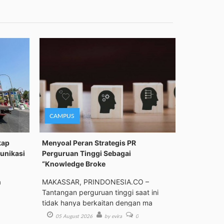
CAMPUS
kap
Menyoal Peran Strategis PR
unikasi
Perguruan Tinggi Sebagai
“Knowledge Broke
a
MAKASSAR, PRINDONESIA.CO –
Tantangan perguruan tinggi saat ini
tidak hanya berkaitan dengan ma
05 August 2026
by evira
0