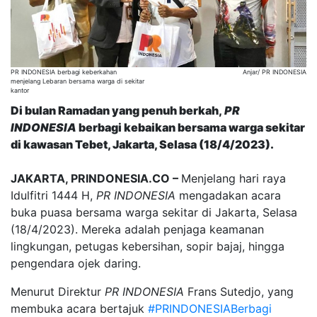
PR INDONESIA berbagi keberkahan
Anjar/ PR INDONESIA
menjelang Lebaran bersama warga di sekitar
kantor
Di bulan Ramadan yang penuh berkah,
PR
INDONESIA
berbagi kebaikan bersama warga sekitar
di kawasan Tebet, Jakarta, Selasa (18/4/2023).
JAKARTA, PRINDONESIA.CO –
Menjelang hari raya
Idulfitri 1444 H,
PR INDONESIA
mengadakan acara
buka puasa bersama warga sekitar di Jakarta, Selasa
(18/4/2023). Mereka adalah penjaga keamanan
lingkungan, petugas kebersihan, sopir bajaj, hingga
pengendara ojek daring.
Menurut Direktur
PR INDONESIA
Frans Sutedjo, yang
membuka acara bertajuk
#PRINDONESIABerbagi