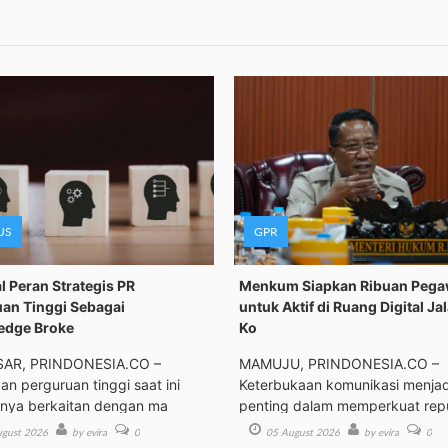
US
GPR
 Peran Strategis PR
Menkum Siapkan Ribuan Pega
an Tinggi Sebagai
untuk Aktif di Ruang Digital J
edge Broke
Ko
AR, PRINDONESIA.CO –
MAMUJU, PRINDONESIA.CO –
n perguruan tinggi saat ini
Keterbukaan komunikasi menjad
anya berkaitan dengan ma
penting dalam memperkuat rep
gust 2026
by evira
0
05 August 2026
by evira
0