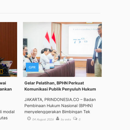
GPR
wai
Gelar Pelatihan, BPHN Perkuat
alankan
Komunikasi Publik Penyuluh Hukum
JAKARTA, PRINDONESIA.CO – Badan
Pembinaan Hukum Nasional (BPHN)
i modal
menyelenggerakan Bimbingan Tek
utas
04 August 2026
by evira
0