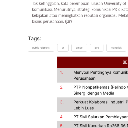
Tak ketinggalan, kata perempuan lulusan University of
komunikasi. Menurutnya, strategi komunikasi PR dik
kebijakan atau meningkatkan reputasi organisasi. Mel
bisnis perusahaan.
(jar)
Tags:
public relations
pr
amec
ave
maverick
BE
1.
Menyoal Pentingnya Komunik
Perusahaan
2.
PTP Nonpetikemas (Pelindo Gr
Sinergi dengan Media
3.
Perkuat Kolaborasi Industri
Lebih Luas
4.
PT SMI Salurkan Pembiayaan
5.
PT SMI Kucurkan Rp268,36 M