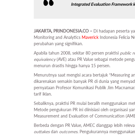
Integrated Evaluation Framework ka
JAKARTA, PRINDONESIA.CO –
Di hadapan peserta ya
Monitoring and Analytics
Maverick
Indonesia Felicia
perubahan yang signifikan.
Apabila tahun 2008, sekitar 80 persen praktisi
public r
equivalency
(AVE) atau PR Value sebagai metode peng
menurun drastis hingga hanya 15 persen.
Menurutnya saat mengisi acara bertajuk “Measuring an
dikarenakan semakin banyak PR di dunia yang menyadari
pernyataan Profesor Komunikasi Publik Jim Macnamar.
tarif iklan.
Sebaliknya, praktisi PR mulai beralih menggunakan 
Metode pengukuran PR ini diinisiasi oleh organisasi yan
Measurement and Evaluation of Communication (AME
Berbeda dengan PR Value, AMEC dianggap lebih releva
outtakes
dan
outcomes
. Pengukurannya menggunakan 