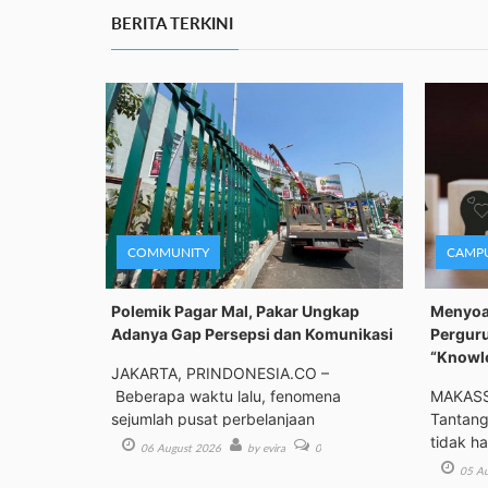
BERITA TERKINI
COMMUNITY
CAMP
Polemik Pagar Mal, Pakar Ungkap
Menyoal
Adanya Gap Persepsi dan Komunikasi
Perguru
“Knowl
JAKARTA, PRINDONESIA.CO –
Beberapa waktu lalu, fenomena
MAKASS
sejumlah pusat perbelanjaan
Tantanga
tidak h
06 August 2026
by evira
0
05 Au