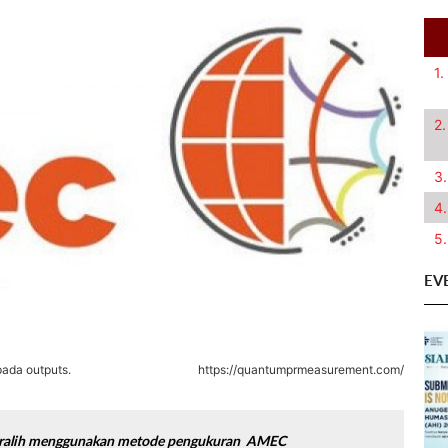
1.
2.
3.
4.
5.
EV
pada outputs.
https://quantumprmeasurement.com/
beralih menggunakan metode pengukuran AMEC