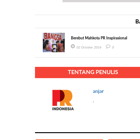
B
Berebut Mahkota PR Inspirasional
02 October 2016
0
TENTANG PENULIS
anjar
.