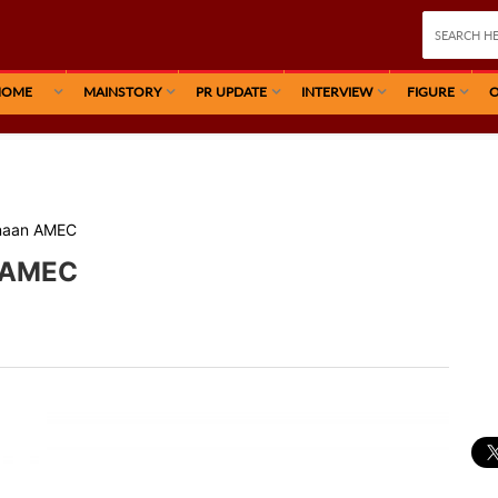
HOME
MAINSTORY
PR UPDATE
INTERVIEW
FIGURE
O
unaan AMEC
n AMEC