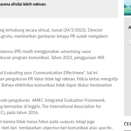
rena dinilai lebih relevan.
A
ng terhubung secara virtual, Jumat (24/3/2023), Director
 Nugroho, memberikan gambaran betapa PR sudah mengalami
elations
(PR) masih menggunakan
advertising value
ukuran program komunikasi. Tahun 2022, penggunaan AVE
d Evaluating your Communication Effectivene”, hal ini
 pengukuran PR Value tidak lagi relevan. Felicia lantas mengutip
 Bahwa efektivitas komunikasi tidak dapat diukur berdasarkan
metode pengukuran AMEC Integrated Evaluation Framework.
g bermarkas di Inggris, The International Association for
C), pada tahun 2016.
n karena tidak hanya fokus pada
outputs,
tetapi juga
CE
riset dan berdasarkan
objective
dari komunikasi atau
specific,