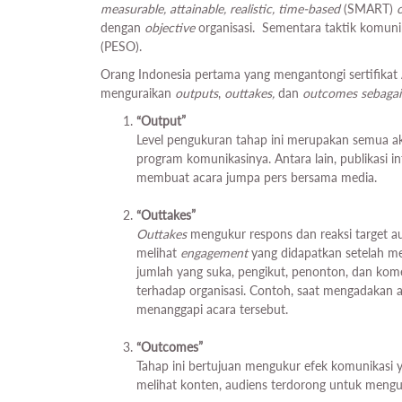
measurable, attainable, realistic, time-based
(SMART)
dengan
objective
organisasi. Sementara taktik komu
(PESO).
Orang Indonesia pertama yang mengantongi sertifikat
menguraikan
outputs
,
outtakes,
dan
outcomes
sebagai
“Output”
Level pengukuran tahap ini merupakan semua akt
program komunikasinya. Antara lain, publikasi i
membuat acara jumpa pers bersama media.
“Outtakes”
Outtakes
mengukur respons dan reaksi target au
melihat
engagement
yang didapatkan setelah me
jumlah yang suka, pengikut, penonton, dan kom
terhadap organisasi. Contoh, saat mengadakan 
menanggapi acara tersebut.
“Outcomes”
Tahap ini bertujuan mengukur efek komunikasi y
melihat konten, audiens terdorong untuk mengu