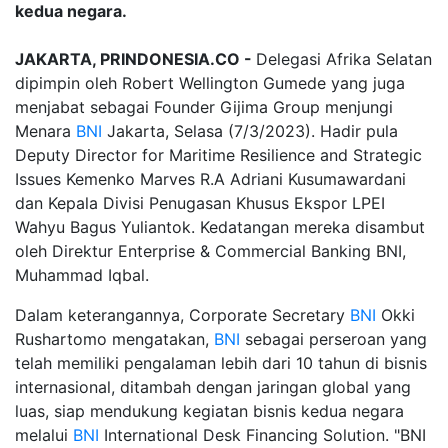
kedua negara.
JAKARTA, PRINDONESIA.CO -
Delegasi Afrika Selatan
dipimpin oleh Robert Wellington Gumede yang juga
menjabat sebagai Founder Gijima Group menjungi
Menara
BNI
Jakarta, Selasa (7/3/2023). Hadir pula
Deputy Director for Maritime Resilience and Strategic
Issues Kemenko Marves R.A Adriani Kusumawardani
dan Kepala Divisi Penugasan Khusus Ekspor LPEI
Wahyu Bagus Yuliantok. Kedatangan mereka disambut
oleh Direktur Enterprise & Commercial Banking BNI,
Muhammad Iqbal.
Dalam keterangannya, Corporate Secretary
BNI
Okki
Rushartomo mengatakan,
BNI
sebagai perseroan yang
telah memiliki pengalaman lebih dari 10 tahun di bisnis
internasional, ditambah dengan jaringan global yang
luas, siap mendukung kegiatan bisnis kedua negara
melalui
BNI
International Desk Financing Solution. "BNI