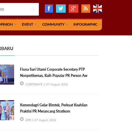
PINION
EVENT
COMMUNITY
INFOGRAPHIC
RBARU
Fiona Sari Utami Corporate Secretary PTP
Nonpetikemas, Raih Popular PR Person Aw
CORPORATE
|| 07 August 2026
Kemendagri Gelar Bimtek, Perkuat Keahlian
Praktisi PR Merancang Stratkom
GPR
|| 07 August 2026