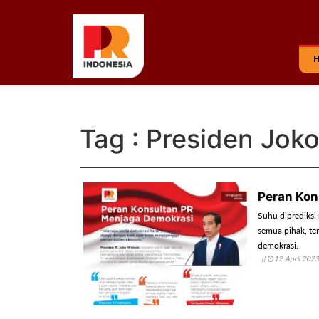
Tag : Presiden Jok
Peran Kon
Suhu diprediksi
semua pihak, ter
demokrasi.
||
12 April 2023