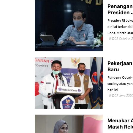
Penangana
Presiden 
Presiden RI Jok
dinilai terkenda
Zona Merah atau 
||
01 October 
Pekerjaa
Baru
Pandemi Covid-19
society atau ya
hari ini.
||
07 June 2020
Menakar A
Masih Rel