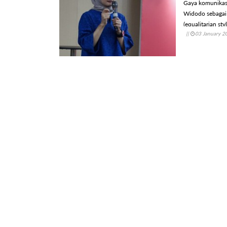
Gaya komunikasi
Widodo sebagai
(equalitarian s
||
03 January 2