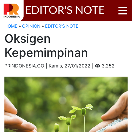
EDITOR'S NOTE
HOME
»
OPINION
»
EDITOR'S NOTE
Oksigen
Kepemimpinan
PRINDONESIA.CO | Kamis,
27/01/2022 |
3.252