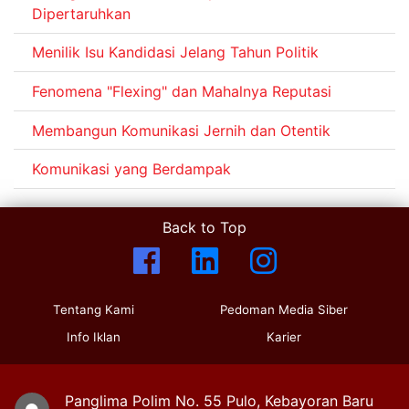
Dipertaruhkan
Menilik Isu Kandidasi Jelang Tahun Politik
Fenomena "Flexing" dan Mahalnya Reputasi
Membangun Komunikasi Jernih dan Otentik
Komunikasi yang Berdampak
Back to Top
Tentang Kami
Pedoman Media Siber
Info Iklan
Karier
Panglima Polim No. 55 Pulo, Kebayoran Baru