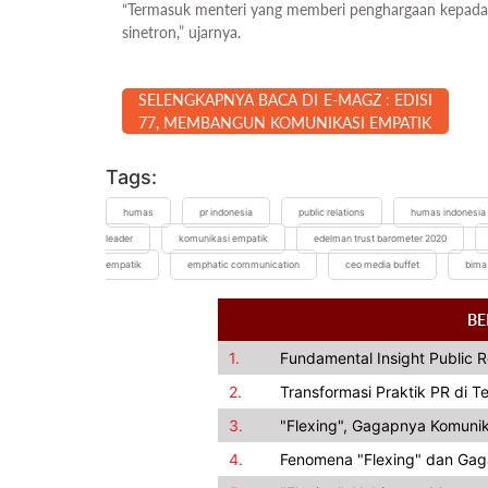
“Termasuk menteri yang memberi penghargaan kepada 
sinetron,” ujarnya.
SELENGKAPNYA BACA DI E-MAGZ : EDISI
77, MEMBANGUN KOMUNIKASI EMPATIK
Tags:
humas
pr indonesia
public relations
humas indonesia
leader
komunikasi empatik
edelman trust barometer 2020
empatik
emphatic communication
ceo media buffet
bima
BE
1.
Fundamental Insight Public 
2.
Transformasi Praktik PR di 
3.
"Flexing", Gagapnya Komunik
4.
Fenomena "Flexing" dan Gag