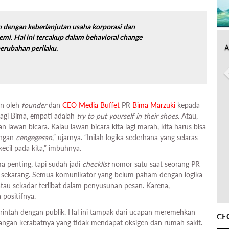
n dengan keberlanjutan usaha korporasi dan
mi. Hal ini tercakup dalam
behavioral change
A
erubahan perilaku.
an oleh
founder
dan
CEO Media Buffet
PR
Bima Marzuki
kepada
Bagi Bima, empati adalah
try to put yourself in their shoes
. Atau,
 lawan bicara. Kalau lawan bicara kita lagi marah, kita harus bisa
angan
cengegesan
,” ujarnya. “Inilah logika sederhana yang selaras
ecil pada kita,” imbuhnya.
a penting, tapi sudah jadi
checklist
nomor satu saat seorang PR
ti sekarang. Semua komunikator yang belum paham dengan logika
 atau sekadar terlibat dalam penyusunan pesan. Karena,
 positifnya.
merintah dengan publik. Hal ini tampak dari ucapan meremehkan
CE
hilangan kerabatnya yang tidak mendapat oksigen dan rumah sakit.