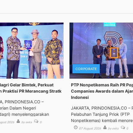
CORPORATE
gri Gelar Bimtek, Perkuat
PTP Nonpetikemas Raih PR Po
n Praktisi PR Merancang Stratk
Companies Awards dalam Aja
Indonesi
A, PRINDONESIA.CO –
rian Dalam Negeri
JAKARTA, PRINDONESIA.CO – 
agri) menyelenggarakan
Pelabuhan Tanjung Priok (PTP
an Tek
Nonpetikemas) kembali menor
gust 2026
by evira
0
pre
07 August 2026
by evira
0