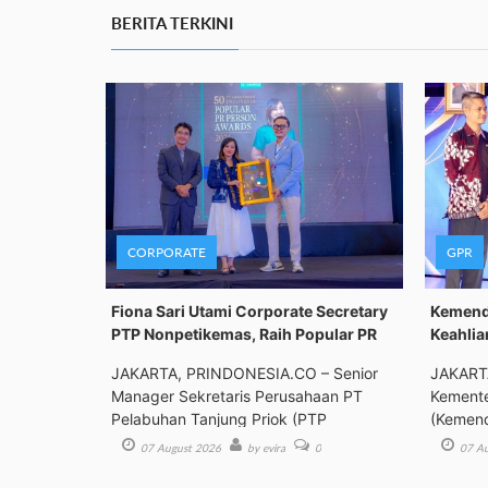
BERITA TERKINI
CORPORATE
GPR
Fiona Sari Utami Corporate Secretary
Kemenda
PTP Nonpetikemas, Raih Popular PR
Keahlia
JAKARTA, PRINDONESIA.CO – Senior
JAKART
Manager Sekretaris Perusahaan PT
Kemente
Pelabuhan Tanjung Priok (PTP
(Kemend
Bimbing
07 August 2026
by evira
0
07 Au