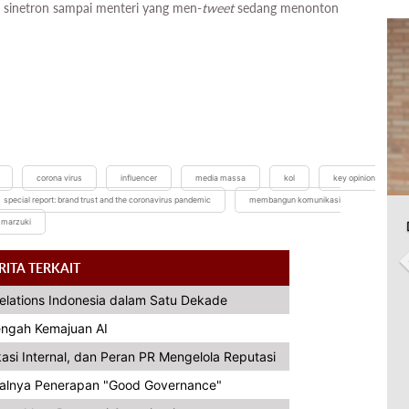
sinetron sampai menteri yang men-
tweet
sedang menonton
corona virus
influencer
media massa
kol
key opinion
special report: brand trust and the coronavirus pandemic
membangun komunikasi
 marzuki
RITA TERKAIT
Relations Indonesia dalam Satu Dekade
Tengah Kemajuan AI
asi Internal, dan Peran PR Mengelola Reputasi
alnya Penerapan "Good Governance"