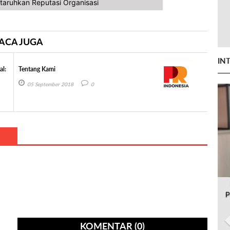
taruhkan Reputasi Organisasi
ACA JUGA
IN
al:
Tentang Kami
05 September 2018
0
P
KOMENTAR (0)