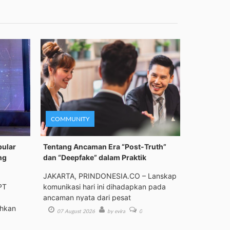
COMMUNITY
pular
Tentang Ancaman Era “Post-Truth”
ng
dan “Deepfake” dalam Praktik
JAKARTA, PRINDONESIA.CO – Lanskap
PT
komunikasi hari ini dihadapkan pada
ancaman nyata dari pesat
ehkan
07 August 2026
by evira
0