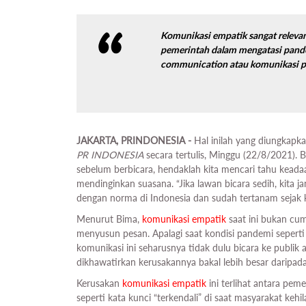
Komunikasi empatik sangat releva
pemerintah dalam mengatasi pande
communication
atau komunikasi p
JAKARTA, PRINDONESIA -
Hal inilah yang diungkapk
PR INDONESIA
secara tertulis, Minggu (22/8/2021). 
sebelum berbicara, hendaklah kita mencari tahu keadaan
mendinginkan suasana. “Jika lawan bicara sedih, kita j
dengan norma di Indonesia dan sudah tertanam sejak k
Menurut Bima,
komunikasi empatik
saat ini bukan cum
menyusun pesan. Apalagi saat kondisi pandemi seper
komunikasi ini seharusnya tidak dulu bicara ke publik
dikhawatirkan kerusakannya bakal lebih besar daripada
Kerusakan
komunikasi empatik
ini terlihat antara pe
seperti kata kunci “terkendali” di saat masyarakat ke