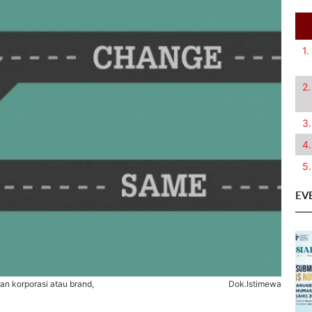
1.
2.
3.
4.
5.
EV
an korporasi atau brand,
Dok.Istimewa