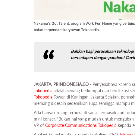
Nakama's Got Talent, program Work Fun Home yang bertuj
bakat terpendam karyawan Tokopedia.
Bahkan bagi perusahaan teknologi 
berhadapan dengan pandemi Covi
JAKARTA, PRINDONESIA.CO -
Penyebabnya karena se
Tokopedia
adalah senang berkumpul dan berdiskusi seca
Tokopedia
Tower, di Kuningan, Jakarta Selatan, perusa
memang didesain sedemikian rupa sehingga mampu me
Ada banyak ruang terbuka di sana. Termasuk auditori
mini konser. “Bukan hal yang mudah untuk mengubah ke
VP of
Corporate Communications
Tokopedia
kepada
P
Apalagi, ia melanjutkan, pendiri sekaligus CEO
Tokoped