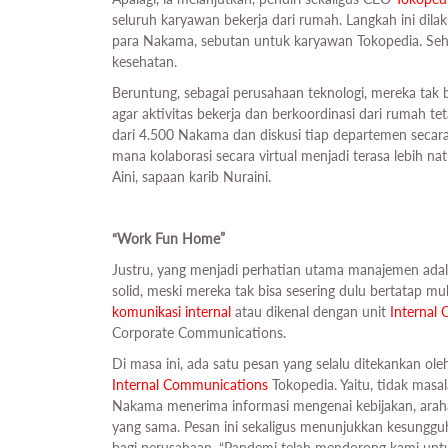
seluruh karyawan bekerja dari rumah. Langkah ini dil
para Nakama, sebutan untuk karyawan Tokopedia. Sehi
kesehatan.
Beruntung, sebagai perusahaan teknologi, mereka ta
agar aktivitas bekerja dan berkoordinasi dari rumah te
dari 4.500 Nakama dan diskusi tiap departemen secara v
mana kolaborasi secara virtual menjadi terasa lebih n
Aini, sapaan karib Nuraini.
“Work Fun Home”
Justru, yang menjadi perhatian utama manajemen adal
solid, meski mereka tak bisa sesering dulu bertatap muk
komunikasi internal
atau dikenal dengan unit
Internal
Corporate Communications.
Di masa ini, ada satu pesan yang selalu ditekankan o
Internal Communications
Tokopedia. Yaitu, tidak masa
Nakama menerima informasi mengenai kebijakan, arah
yang sama. Pesan ini sekaligus menunjukkan kesungg
bagi perusahaan. “Pandemi telah mendorong kami unt