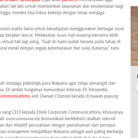
akukan tak lain untuk memberikan keamanan dan keselamatan bagi
ngga, mereka bisa fokus bekerja dengan tetap menjaga
k butuh waktu lama untuk beradaptasi menggunakan berbagai
tools
tap berjalan lancar. Melakukan
town hall meeting
bersama lebih
irtual tak lagi asing. “Saat ini kami sudah berada pada tahap di
atural meski dengan segala keterbatasan dan suka dukanya,” kata
ah menjaga psikologis para Nakama agar tetap semangat dan
a. Di sinilah fungsinya komunikasi internal. Di Tokopedia,
 Communications
and Owned Channel berada di bawah payung
leh sang CEO kepada Divisi Corporate Communications, khususnya
lah
overcommunicate
(komunikasi berlebihan) asalkan seluruh
an dan inisiatif perusahaan dengan pemahaman dan persepsi
uhan manajemen menjadikan Nakama sebagai aset paling berharga
uk senantiasa membangun komunikasi lebih dulu ke dalam