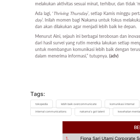
melakukan aktivitas sesuai minat, terhibur, dan tidak ‘
Ada lagi, ‘
Thriving Thursday
’
,
setiap Kamis minggu per
day
’. Inilah momen bagi Nakama untuk fokus melakukan
dan akan dilakukan agar menjadi lebih baik ke depan.
Menurut Aini, sejauh ini berbagai terobosan dan inovasi
dari hasil survei yang rutin mereka lakukan setiap men
untuk membangun komunikasi lebih baik dengan teru
dalam menerima informasi,” tutupnya.
(adv)
Tags:
tokopedia
lebih baik overcommunicate
komunikasi internal
internal communications
nakama's got talent
kesehatan menta
BE
1.
Fiona Sari Utami Corporate 