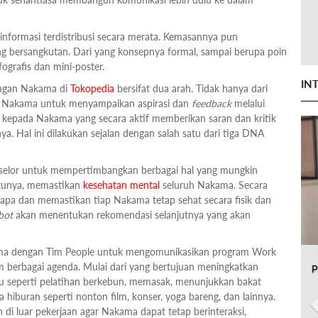
nformasi terdistribusi secara merata. Kemasannya pun
ng bersangkutan. Dari yang konsepnya formal, sampai berupa poin
ografis dan mini-poster.
IN
gan Nakama di
Tokopedia
bersifat dua arah. Tidak hanya dari
g Nakama untuk menyampaikan aspirasi dan
feedback
melalui
i kepada Nakama yang secara aktif memberikan saran dan kritik
. Hal ini dilakukan sejalan dengan salah satu dari tiga DNA
onselor untuk mempertimbangkan berbagai hal yang mungkin
satunya, memastikan
kesehatan mental
seluruh Nakama. Secara
pa dan memastikan tiap Nakama tetap sehat secara fisik dan
bot
akan menentukan rekomendasi selanjutnya yang akan
ma dengan Tim People untuk mengomunikasikan program Work
am berbagai agenda. Mulai dari yang bertujuan meningkatkan
P
u seperti pelatihan berkebun, memasak, menunjukkan bakat
 hiburan seperti nonton film, konser, yoga bareng, dan lainnya.
di luar pekerjaan agar Nakama dapat tetap berinteraksi,