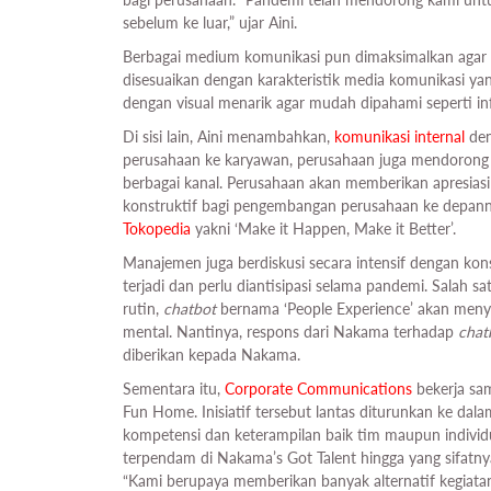
sebelum ke luar,” ujar Aini.
Berbagai medium komunikasi pun dimaksimalkan agar i
disesuaikan dengan karakteristik media komunikasi ya
dengan visual menarik agar mudah dipahami seperti inf
Di sisi lain, Aini menambahkan,
komunikasi internal
den
perusahaan ke karyawan, perusahaan juga mendoron
berbagai kanal. Perusahaan akan memberikan apresias
konstruktif bagi pengembangan perusahaan ke depannya
Tokopedia
yakni ‘Make it Happen, Make it Better’.
Manajemen juga berdiskusi secara intensif dengan k
terjadi dan perlu diantisipasi selama pandemi. Salah 
rutin,
chatbot
bernama ‘People Experience’ akan menya
mental. Nantinya, respons dari Nakama terhadap
chat
diberikan kepada Nakama.
Sementara itu,
Corporate Communications
bekerja sa
Fun Home. Inisiatif tersebut lantas diturunkan ke dal
kompetensi dan keterampilan baik tim maupun individ
terpendam di Nakama’s Got Talent hingga yang sifatnya
“Kami berupaya memberikan banyak alternatif kegiatan 