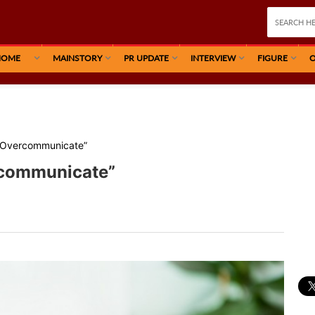
HOME
MAINSTORY
PR UPDATE
INTERVIEW
FIGURE
O
 “Overcommunicate”
rcommunicate”