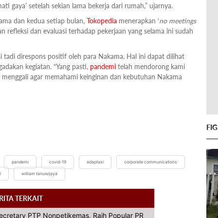
mati gaya’ setelah sekian lama bekerja dari rumah,” ujarnya.
tama dan kedua setiap bulan,
Tokopedia
menerapkan ‘
no meetings
 refleksi dan evaluasi terhadap pekerjaan yang selama ini sudah
 tadi direspons positif oleh para Nakama. Hal ini dapat dilihat
gadakan kegiatan. “Yang pasti,
pandemi
telah mendorong kami
s menggali agar memahami keinginan dan kebutuhan Nakama
FI
pandemi
covid-19
adaptasi
corporate communications
l
william tanuwijaya
RITA TERKAIT
Secretary PTP Nonpetikemas, Raih Popular PR