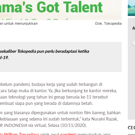
uan untuk menunjukkan
Dok. Tokopedia
A
sekaliber Tokopedia pun perlu beradaptasi ketika
d-19.
belum pandemi, budaya kerja yang sudah terbangun di
ra tatap muka di kantor. Ya, jika berkunjung ke kantor mereka,
haan teknologi yang tahun ini genap berusia ke-11 tersebut
mbuat siapa pun yang berada di dalamnya betah.
um yang biasanya dipergunakan untuk nonton film bareng, bahkan
biasaan yang selama ini sudah terbentuk,” kata Nuraini Razak,
R INDONESIA
via virtual, Selasa (10/11/2020).
CE
ia
William Tanuwijaya
sejak awal
pandemi
memutuskan agar