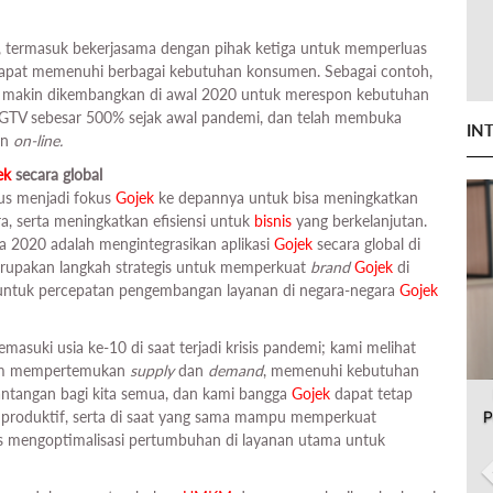
if, termasuk bekerjasama dengan pihak ketiga untuk memperluas
pat memenuhi berbagai kebutuhan konsumen. Sebagai contoh,
ng makin dikembangkan di awal 2020 untuk merespon kebutuhan
 GTV sebesar 500% sejak awal pandemi, dan telah membuka
IN
an
on-line.
ek
secara global
rus menjadi fokus
Gojek
ke depannya untuk bisa meningkatkan
, serta meningkatkan efisiensi untuk
bisnis
yang berkelanjutan.
 2020 adalah mengintegrasikan aplikasi
Gojek
secara global di
merupakan langkah strategis untuk memperkuat
brand
Gojek
di
n untuk percepatan pengembangan layanan di negara-negara
Gojek
asuki usia ke-10 di saat terjadi krisis pandemi; kami melihat
lam mempertemukan
supply
dan
demand
, memenuhi kebutuhan
antangan bagi kita semua, dan kami bangga
Gojek
dapat tetap
P
ap produktif, serta di saat yang sama mampu memperkuat
s mengoptimalisasi pertumbuhan di layanan utama untuk