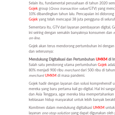
Selain itu, fundamental perusahaan di tahun 2020 semak
Gojek
group (
Gross transaction value
/GTV) yang mencap
10% dibandingkan tahun lalu. Pencapaian ini didorong 
Gojek
yang telah mencapai 38 juta pengguna di seluruh
Sementara itu, GTV dari layanan pembayaran digital, G
ini seiring dengan semakin banyaknya konsumen dan
on-line
.
Gojek akan terus mendorong pertumbuhan ini dengan 
dan seterusnya:
Mendukung Digitalisasi dan Pertumbuhan
UMKM
di I
Salah satu pendorong utama pertumbuhan
Gojek
adal
80% menjadi 900 ribu
merchant
dari 500 ribu di tahun 
merchant
UMKM
di masa pandemi.
Gojek hadir dengan layanan dan solusi komprehensif
mereka yang baru pertama kali go-digital. Hal ini s
dan Asia Tenggara, agar mereka bisa mempertahankan 
kebiasaan hidup masyarakat untuk lebih banyak berakt
Komitmen dalam mendukung digitalisasi
UMKM
untuk 
layanan
one-stop-solution
yang dapat digunakan oleh 