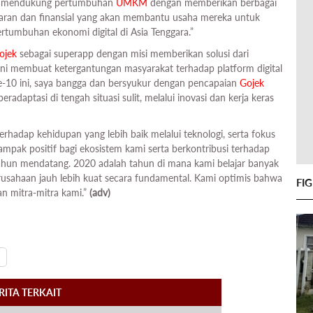
am mendukung pertumbuhan
UMKM
dengan memberikan berbagai
yaran dan finansial yang akan membantu usaha mereka untuk
rtumbuhan ekonomi digital di Asia Tenggara.”
ojek
sebagai superapp dengan misi memberikan solusi dari
 ini membuat ketergantungan masyarakat terhadap platform digital
e-10 ini, saya bangga dan bersyukur dengan pencapaian
Gojek
radaptasi di tengah situasi sulit, melalui inovasi dan kerja keras
adap kehidupan yang lebih baik melalui teknologi, serta fokus
dampak positif bagi ekosistem kami serta berkontribusi terhadap
ahun mendatang. 2020 adalah tahun di mana kami belajar banyak
usahaan jauh lebih kuat secara fundamental. Kami optimis bahwa
FI
n mitra-mitra kami.”
(adv)
RITA TERKAIT