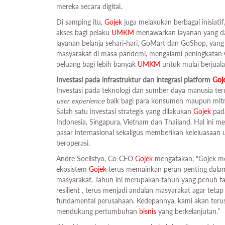
mereka secara digital.
Di samping itu,
Gojek
juga melakukan berbagai inisiat
akses bagi pelaku
UMKM
menawarkan layanan yang da
layanan belanja sehari-hari, GoMart dan GoShop, ya
masyarakat di masa pandemi, mengalami peningkatan
peluang bagi lebih banyak
UMKM
untuk mulai berjual
Investasi pada infrastruktur dan integrasi platform
Goj
Investasi pada teknologi dan sumber daya manusia te
user experience
baik bagi para konsumen maupun mitra
Salah satu investasi strategis yang dilakukan
Gojek
pada
Indonesia, Singapura, Vietnam dan Thailand. Hal ini 
pasar internasional sekaligus memberikan keleluasaa
beroperasi.
Andre Soelistyo, Co-CEO
Gojek
mengatakan, “Gojek mem
ekosistem
Gojek
terus memainkan peran penting da
masyarakat. Tahun ini merupakan tahun yang penuh t
resilient , terus menjadi andalan masyarakat agar tet
fundamental perusahaan. Kedepannya, kami akan teru
mendukung pertumbuhan
bisnis
yang berkelanjutan.”