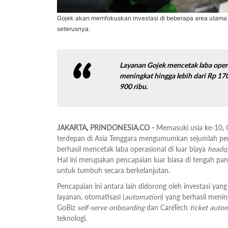
Gojek akan memfokuskan investasi di beberapa area utama 
seterusnya.
Layanan Gojek mencetak laba opera
meningkat hingga lebih dari Rp 17
900 ribu.
JAKARTA, PRINDONESIA.CO -
Memasuki usia ke-10, G
terdepan di Asia Tenggara mengumumkan sejumlah pen
berhasil mencetak laba operasional di luar biaya
headq
Hal ini merupakan pencapaian luar biasa di tengah 
untuk tumbuh secara berkelanjutan.
Pencapaian ini antara lain didorong oleh investasi yang
layanan, otomatisasi (
automation
) yang berhasil menin
GoBiz
self-serve onboarding
dan CareTech
ticket auto
teknologi.