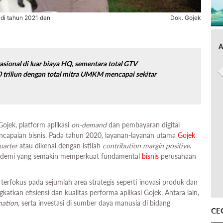
di tahun 2021 dan
Dok. Gojek
A
sional di luar biaya HQ, sementara total GTV
0 triliun dengan total mitra UMKM mencapai sekitar
ojek, platform aplikasi
on-demand
dan pembayaran digital
capaian bisnis. Pada tahun 2020, layanan-layanan utama
Gojek
uarter
atau dikenal dengan istilah
contribution margin positive
.
pandemi yang semakin memperkuat fundamental
bisnis
perusahaan
 terfokus pada sejumlah area strategis seperti inovasi produk dan
gkatkan efisiensi dan kualitas performa aplikasi Gojek. Antara lain,
mation
, serta investasi di sumber daya manusia di bidang
CE