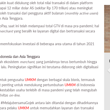
in kuat didukung oleh total nilai transaksi di dalam platform
ai 12 miliar dolar AS (sekitar Rp 170 triliun) atau meningkat
oleh transaksi dari pengguna aktif bulanan (
monthly active users
)
 Asia Tenggara.
oPay, saat ini telah melampaui total GTV di masa pra-pandemi; hal
merchant
yang beralih ke layanan digital dan bertransaksi secara
memfokuskan investasi di beberapa area utama di tahun 2021
ndonesia dan Asia Tenggara
ah ekosistem
merchant
, yang jumlahnya terus bertumbuh hingga
lalu. Peningkatan signifikan ini terutama didorong oleh digitalisasi
 untuk pengusaha
UMKM
dengan berbagai skala bisnis, termasuk
angat penting untuk mendukung pertumbuhan
UMKM
di Indonesia
kestabilan usaha terlebih di masa pandemi yang telah mengubah
ivitas
on-line
.
#MelajubersamaGojek antara lain ditandai dengan dihadirkannya
para pelaku
UMKM
untuk memudahkan layanan dan transaksi