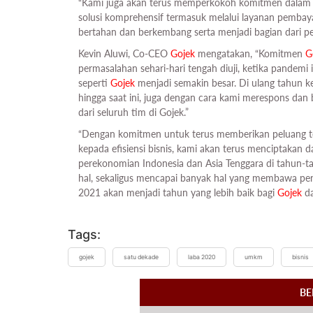
“Kami juga akan terus memperkokoh komitmen dal
solusi komprehensif termasuk melalui layanan pemba
bertahan dan berkembang serta menjadi bagian dari pe
Kevin Aluwi, Co-CEO
Gojek
mengatakan, “Komitmen
G
permasalahan sehari-hari tengah diuji, ketika pandemi
seperti
Gojek
menjadi semakin besar. Di ulang tahun k
hingga saat ini, juga dengan cara kami merespons dan be
dari seluruh tim di Gojek.”
“Dengan komitmen untuk terus memberikan peluang terh
kepada efisiensi bisnis, kami akan terus menciptakan 
perekonomian Indonesia dan Asia Tenggara di tahun-t
hal, sekaligus mencapai banyak hal yang membawa per
2021 akan menjadi tahun yang lebih baik bagi
Gojek
da
Tags:
gojek
satu dekade
laba 2020
umkm
bisnis
BE