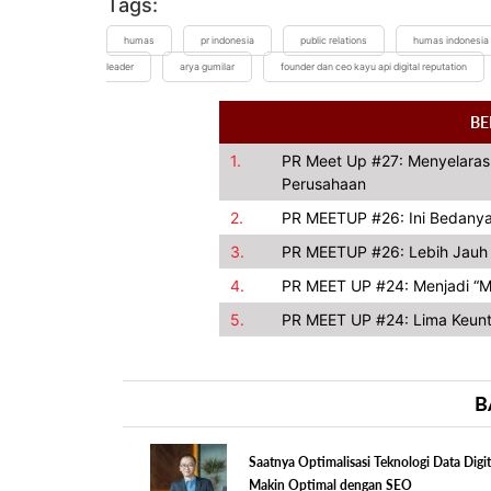
Tags:
humas
pr indonesia
public relations
humas indonesia
leader
arya gumilar
founder dan ceo kayu api digital reputation
BE
1.
PR Meet Up #27: Menyelarask
Perusahaan
2.
PR MEETUP #26: Ini Bedanya 
3.
PR MEETUP #26: Lebih Jauh 
4.
PR MEET UP #24: Menjadi “M
5.
PR MEET UP #24: Lima Keun
B
Saatnya Optimalisasi Teknologi Data Digit
Makin Optimal dengan SEO