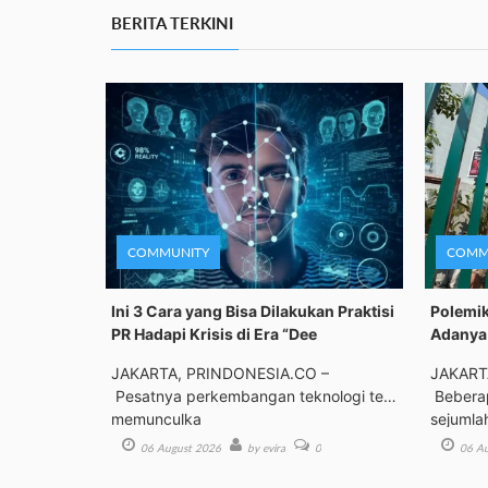
BERITA TERKINI
COMMUNITY
COMM
Ini 3 Cara yang Bisa Dilakukan Praktisi
Polemik
PR Hadapi Krisis di Era “Dee
Adanya 
JAKARTA, PRINDONESIA.CO –
JAKART
Pesatnya perkembangan teknologi telah
Beberap
memunculka
sejumla
06 August 2026
by evira
0
06 Au