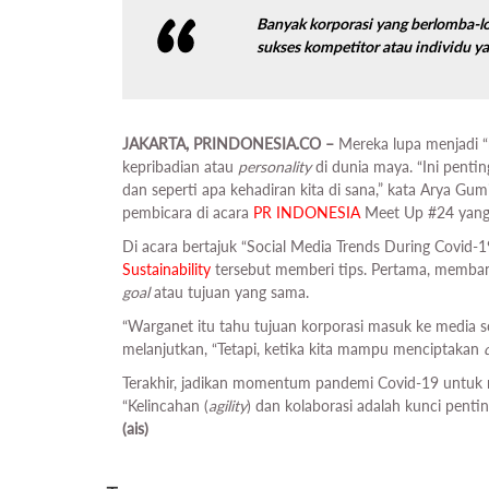
Banyak korporasi yang berlomba-lom
sukses kompetitor atau individu y
JAKARTA, PRINDONESIA.CO –
Mereka lupa menjadi “
kepribadian atau
personality
di dunia maya. “Ini pentin
dan seperti apa kehadiran kita di sana,” kata Arya Gumi
pembicara di acara
PR INDONESIA
Meet Up #24 yang b
Di acara bertajuk “Social Media Trends During Covid-1
Sustainability
tersebut memberi tips. Pertama, memban
goal
atau tujuan yang sama.
“Warganet itu tahu tujuan korporasi masuk ke media so
melanjutkan, “Tetapi, ketika kita mampu menciptakan
Terakhir, jadikan momentum pandemi Covid-19 untu
“Kelincahan (
agility
) dan kolaborasi adalah kunci penti
(ais)