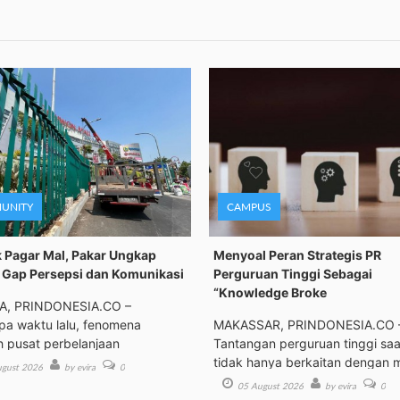
UNITY
CAMPUS
 Pagar Mal, Pakar Ungkap
Menyoal Peran Strategis PR
Gap Persepsi dan Komunikasi
Perguruan Tinggi Sebagai
“Knowledge Broke
A, PRINDONESIA.CO –
a waktu lalu, fenomena
MAKASSAR, PRINDONESIA.CO 
h pusat perbelanjaan
Tantangan perguruan tinggi saat
tidak hanya berkaitan dengan 
gust 2026
by evira
0
05 August 2026
by evira
0