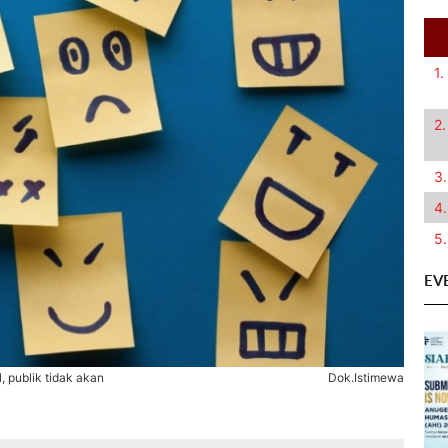
1.
2.
3.
4.
5.
EV
 publik tidak akan
Dok.Istimewa