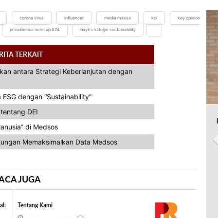
corona virus
influencer
media massa
kol
key opinion
pr indonesia meet up #24
bayk strategic sustainability
RITA TERKAIT
an antara Strategi Keberlanjutan dengan
ESG dengan “Sustainability”
tentang DEI
anusia” di Medsos
tungan Memaksimalkan Data Medsos
ACA JUGA
al:
Tentang Kami