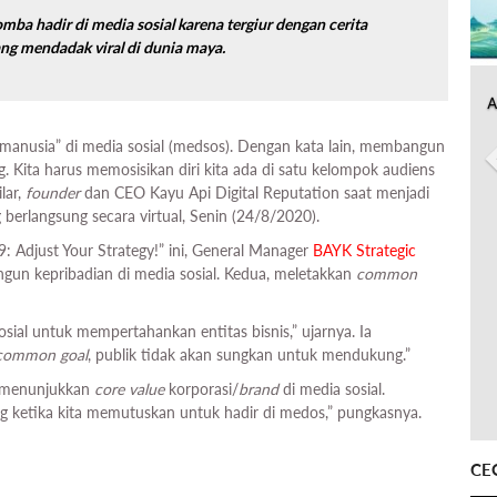
ba hadir di media sosial karena tergiur dengan cerita
ang mendadak viral di dunia maya.
A
manusia” di media sosial (medsos). Dengan kata lain, membangun
g. Kita harus memosisikan diri kita ada di satu kelompok audiens
lar,
founder
dan CEO Kayu Api Digital Reputation saat menjadi
erlangsung secara virtual, Senin (24/8/2020).
9: Adjust Your Strategy!” ini, General Manager
BAYK Strategic
gun kepribadian di media sosial. Kedua, meletakkan
common
sial untuk mempertahankan entitas bisnis,” ujarnya. Ia
common goal
, publik tidak akan sungkan untuk mendukung.”
k menunjukkan
core value
korporasi/
brand
di media sosial.
ng ketika kita memutuskan untuk hadir di medos,” pungkasnya.
CE