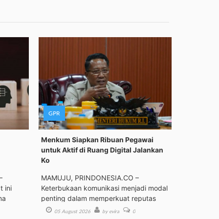
GPR
Menkum Siapkan Ribuan Pegawai
untuk Aktif di Ruang Digital Jalankan
Ko
–
MAMUJU, PRINDONESIA.CO –
 ini
Keterbukaan komunikasi menjadi modal
ma
penting dalam memperkuat reputas
05 August 2026
by evira
0