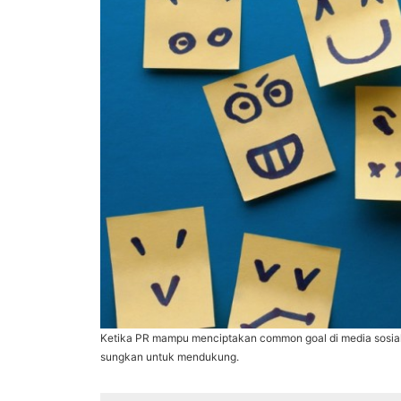
Ketika PR mampu menciptakan common goal di media sosial,
sungkan untuk mendukung.