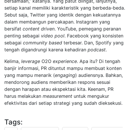
bersamaan,” katanya. Yang patut diingat, lanjutnya,
setiap kanal memiliki karakteristik yang berbeda-beda.
Sebut saja, Twitter yang identik dengan kekuatannya
dalam membangun percakapan. Instagram yang
bersifat
content driven
. YouTube, pemegang peranan
penting sebagai
video pool
. Facebook yang konsisten
sebagai
community based
terbesar. Dan, Spotify yang
tengah digandrungi karena kehadiran
podcast
.
Kelima,
leverage
O2O
experience
. Apa itu? Di tengah
banjir informasi, PR dituntut mampu membuat konten
yang mampu menarik (
engaging
) audiensnya. Bahkan,
mendorong audiens memberikan respons sesuai
dengan harapan atau ekspektasi kita. Keenam, PR
harus melakukan
measurement
untuk mengukur
efektivitas dari setiap strategi yang sudah dieksekusi.
Tags: