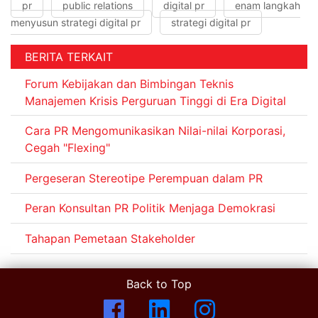
pr
public relations
digital pr
enam langkah
menyusun strategi digital pr
strategi digital pr
BERITA TERKAIT
Forum Kebijakan dan Bimbingan Teknis
Manajemen Krisis Perguruan Tinggi di Era Digital
Cara PR Mengomunikasikan Nilai-nilai Korporasi,
Cegah "Flexing"
Pergeseran Stereotipe Perempuan dalam PR
Peran Konsultan PR Politik Menjaga Demokrasi
Tahapan Pemetaan Stakeholder
Back to Top