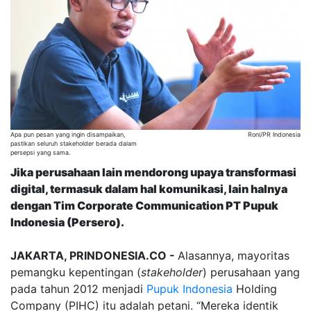
Apa pun pesan yang ingin disampaikan,
Roni/PR Indonesia
pastikan seluruh stakeholder berada dalam
persepsi yang sama.
Jika perusahaan lain mendorong upaya transformasi
digital, termasuk dalam hal komunikasi, lain halnya
dengan Tim Corporate Communication PT Pupuk
Indonesia (Persero).
JAKARTA, PRINDONESIA.CO -
Alasannya, mayoritas
pemangku kepentingan (
stakeholder
) perusahaan yang
pada tahun 2012 menjadi
Pupuk Indonesia
Holding
Company (PIHC) itu adalah petani. “Mereka identik