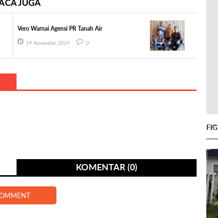
ACA JUGA
Vero Warnai Agensi PR Tanah Air
19 November 2019
0
FI
KOMENTAR (0)
COMMENT