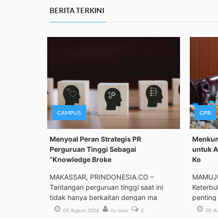
BERITA TERKINI
CAMPUS
GPR
Menyoal Peran Strategis PR
Menkum
Perguruan Tinggi Sebagai
untuk A
“Knowledge Broke
Ko
MAKASSAR, PRINDONESIA.CO –
MAMUJU
Tantangan perguruan tinggi saat ini
Keterbu
tidak hanya berkaitan dengan ma
penting
05 August 2026
by evira
0
05 Au