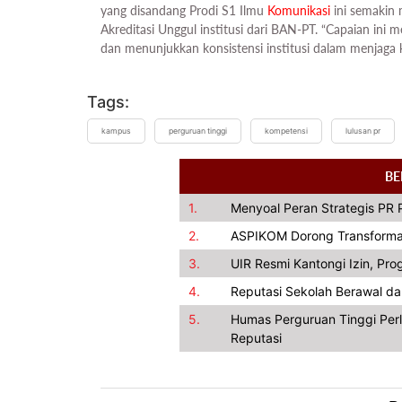
yang disandang Prodi S1 Ilmu
Komunikasi
ini semakin
Akreditasi Unggul institusi dari BAN-PT. “Capaian ini 
dan menunjukkan konsistensi institusi dalam menjaga 
Tags:
kampus
perguruan tinggi
kompetensi
lulusan pr
BE
1.
Menyoal Peran Strategis PR 
2.
ASPIKOM Dorong Transformas
3.
UIR Resmi Kantongi Izin, Pr
4.
Reputasi Sekolah Berawal dar
5.
Humas Perguruan Tinggi Perl
Reputasi