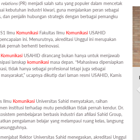
 relations
(PR) menjadi salah satu yang populer dalam mencetak
uai kebutuhan industri kiwari, guna menjalankan peran sebagai
s, dan penjalin hubungan strategis dengan berbagai pemangku
i S1 Ilmu
Komunikasi
Fakultas Ilmu
Komunikasi
USAHID
ncapaian ini. Menurutnya, akreditasi Unggul ini merupakan
dak pernah berhenti berinovasi.
u
Komunikasi
USAHID dirancang bukan hanya untuk menjawab
isipasi lanskap
komunikasi
masa depan. “Mahasiswa dipersiapkan
i, tidak hanya sebagai profesional tetapi juga sebagai
 masyarakat,” ucapnya dikutip dari laman resmi USAHID, Kamis
as Ilmu
Komunikasi
Universitas Sahid menyatakan, raihan
men institusi terhadap mutu pendidikan tidak pernah kendur. Dr.
stem pembelajaran berbasis industri dan afiliasi Sahid Group,
an pengalaman belajar yang melampaui ruang kelas, langsung
sesungguhnya.
g menjabat Rektor Universitas Sahid menegaskan, akreditasi Unggul