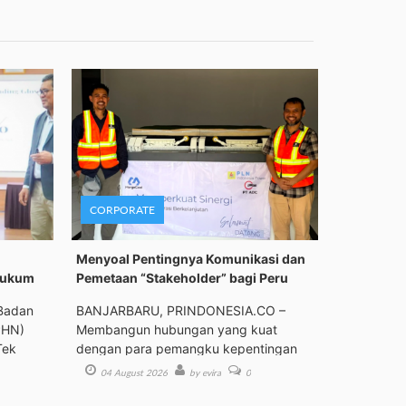
CORPORATE
Menyoal Pentingnya Komunikasi dan
Hukum
Pemetaan “Stakeholder” bagi Peru
Badan
BANJARBARU, PRINDONESIA.CO –
PHN)
Membangun hubungan yang kuat
Tek
dengan para pemangku kepentingan
(st
04 August 2026
by evira
0