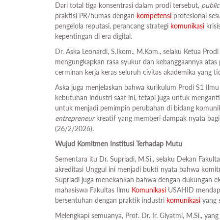
Dari total tiga konsentrasi dalam prodi tersebut,
public
praktisi PR/humas dengan
kompetensi
profesional ses
pengelola reputasi, perancang strategi
komunikasi
krisi
kepentingan di era digital.
Dr. Aska Leonardi, S.Ikom., M.Kom., selaku Ketua Prod
mengungkapkan rasa syukur dan kebanggaannya atas pe
cerminan kerja keras seluruh civitas akademika yang ti
Aska juga menjelaskan bahwa kurikulum Prodi S1 Ilm
kebutuhan industri saat ini, tetapi juga untuk mengant
untuk menjadi pemimpin perubahan di bidang komunikas
entrepreneur
kreatif yang memberi dampak nyata bagi
(26/2/2026).
Wujud Komitmen Institusi Terhadap Mutu
Sementara itu Dr. Supriadi, M.Si., selaku Dekan Fakult
akreditasi Unggul ini menjadi bukti nyata bahwa komit
Supriadi juga menekankan bahwa dengan dukungan ekosi
mahasiswa Fakultas Ilmu
Komunikasi
USAHID mendapatk
bersentuhan dengan praktik industri
komunikasi
yang 
Melengkapi semuanya, Prof. Dr. Ir. Giyatmi, M.Si., yan