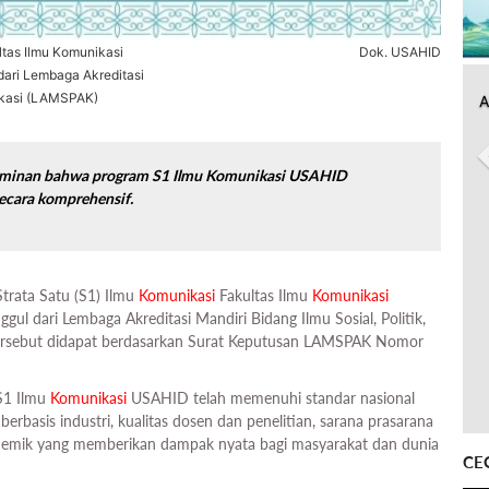
ltas Ilmu Komunikasi
Dok. USAHID
dari Lembaga Akreditasi
nikasi (LAMSPAK)
A
jaminan bahwa program S1 Ilmu Komunikasi USAHID
ecara komprehensif.
Strata Satu (S1) Ilmu
Komunikasi
Fakultas Ilmu
Komunikasi
gul dari Lembaga Akreditasi Mandiri Bidang Ilmu Sosial, Politik,
ersebut didapat berdasarkan Surat Keputusan LAMSPAK Nomor
S1 Ilmu
Komunikasi
USAHID telah memenuhi standar nasional
erbasis industri, kualitas dosen dan penelitian, sarana prasarana
kademik yang memberikan dampak nyata bagi masyarakat dan dunia
CE