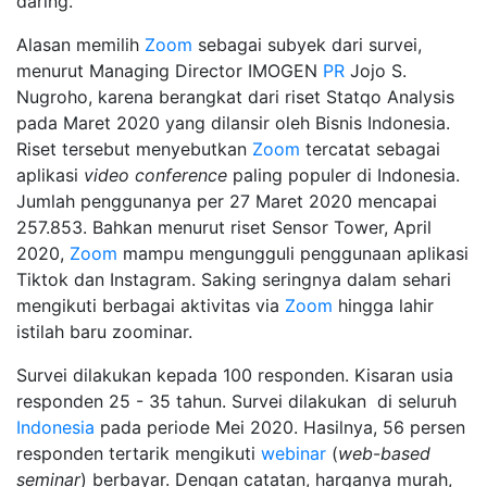
daring.
Alasan memilih
Zoom
sebagai subyek dari survei,
menurut Managing Director IMOGEN
PR
Jojo S.
Nugroho, karena berangkat dari riset Statqo Analysis
pada Maret 2020 yang dilansir oleh Bisnis Indonesia.
Riset tersebut menyebutkan
Zoom
tercatat sebagai
aplikasi
video
conference
paling populer di Indonesia.
Jumlah penggunanya per 27 Maret 2020 mencapai
257.853. Bahkan menurut riset Sensor Tower, April
2020,
Zoom
mampu mengungguli penggunaan aplikasi
Tiktok dan Instagram. Saking seringnya dalam sehari
mengikuti berbagai aktivitas via
Zoom
hingga lahir
istilah baru zoominar.
Survei dilakukan kepada 100 responden. Kisaran usia
responden 25 - 35 tahun. Survei dilakukan di seluruh
Indonesia
pada periode Mei 2020. Hasilnya, 56 persen
responden tertarik mengikuti
webinar
(
web
-
based
seminar
) berbayar. Dengan catatan, harganya murah,