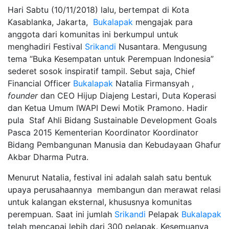
Hari Sabtu (10/11/2018) lalu, bertempat di Kota
Kasablanka, Jakarta,
Bukalapak
mengajak para
anggota dari komunitas ini berkumpul untuk
menghadiri Festival
Srikandi
Nusantara. Mengusung
tema “Buka Kesempatan untuk Perempuan Indonesia”
sederet sosok inspiratif tampil. Sebut saja, Chief
Financial Officer
Bukalapak
Natalia Firmansyah ,
founder
dan CEO Hijup Diajeng Lestari, Duta Koperasi
dan Ketua Umum IWAPI Dewi Motik Pramono. Hadir
pula Staf Ahli Bidang Sustainable Development Goals
Pasca 2015 Kementerian Koordinator Koordinator
Bidang Pembangunan Manusia dan Kebudayaan Ghafur
Akbar Dharma Putra.
Menurut Natalia, festival ini adalah salah satu bentuk
upaya perusahaannya membangun dan merawat relasi
untuk kalangan eksternal, khususnya komunitas
perempuan. Saat ini jumlah
Srikandi
Pelapak
Bukalapak
telah mencapai lebih dari 300 pelapak. Kesemuanya