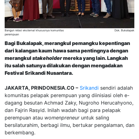
Bangun relasi eksternal khususnya komunitas
Dok. Bukalapak
perempuan
Bagi Bukalapak, merangkul pemangku kepentingan
dari kalangan kaum hawa sama pentingnya dengan
merangkul
stakeholder
mereka yang lain. Langkah
itu salah satunya dilakukan dengan mengadakan
Festival Srikandi Nusantara.
JAKARTA, PRINDONESIA.CO –
Srikandi
sendiri adalah
komunitas pelapak perempuan yang diinisiasi oleh e-
dagang besutan Achmad Zaky, Nugroho Herucahyono,
dan Fajrin Rasyid. Inilah wadah bagi para pelapak
perempuan atau
womenpreneur
untuk saling
bersilaturahim, berbagi ilmu, bertukar pengalaman, dan
berkembang.