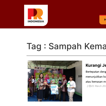
Tag : Sampah Kem
Kurangi J
Bertepatan deng
menunjukkan kom
atau kemasan mul
||
01 March 20
ditunjukkan di 