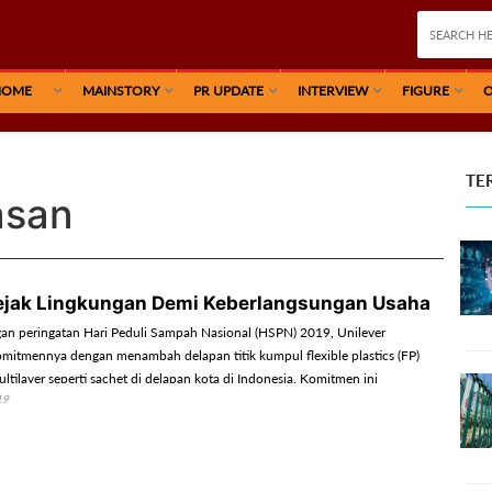
HOME
MAINSTORY
PR UPDATE
INTERVIEW
FIGURE
O
TE
asan
ejak Lingkungan Demi Keberlangsungan Usaha
an peringatan Hari Peduli Sampah Nasional (HSPN) 2019, Unilever
itmennya dengan menambah delapan titik kumpul flexible plastics (FP)
tilayer seperti sachet di delapan kota di Indonesia. Komitmen ini
19
Bank Sampah Induk Gesit di Jakarta, Kamis (28/2/2019).