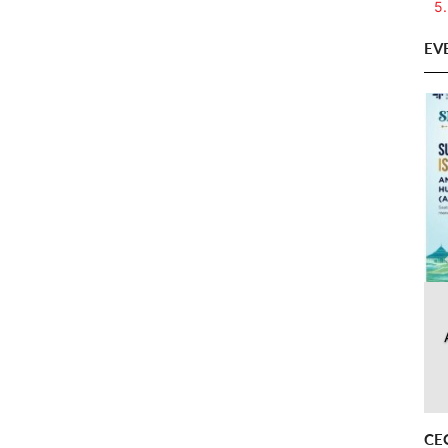
5.
EV
CE