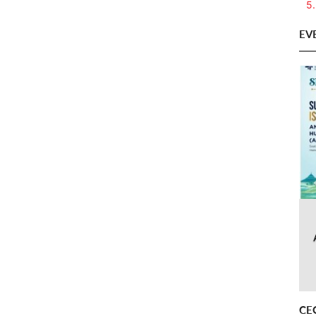
5.
EV
CE