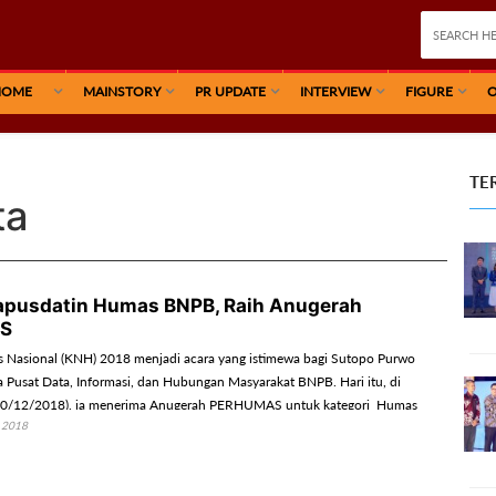
HOME
MAINSTORY
PR UPDATE
INTERVIEW
FIGURE
O
TE
ta
apusdatin Humas BNPB, Raih Anugerah
S
 Nasional (KNH) 2018 menjadi acara yang istimewa bagi Sutopo Purwo
 Pusat Data, Informasi, dan Hubungan Masyarakat BNPB. Hari itu, di
 (10/12/2018), ia menerima Anugerah PERHUMAS untuk kategori Humas
 2018