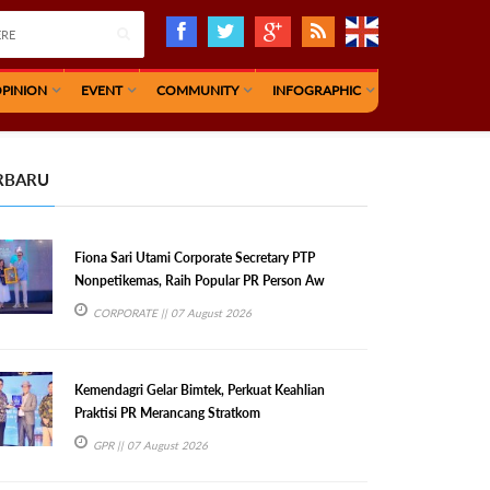
PINION
EVENT
COMMUNITY
INFOGRAPHIC
RBARU
Fiona Sari Utami Corporate Secretary PTP
Nonpetikemas, Raih Popular PR Person Aw
CORPORATE
|| 07 August 2026
Kemendagri Gelar Bimtek, Perkuat Keahlian
Praktisi PR Merancang Stratkom
GPR
|| 07 August 2026