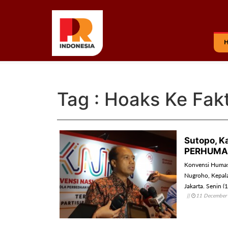
Tag : Hoaks Ke Fak
Sutopo, K
PERHUMA
Konvensi Humas
Nugroho, Kepala
Jakarta, Senin
||
11 December
Pemerintah.