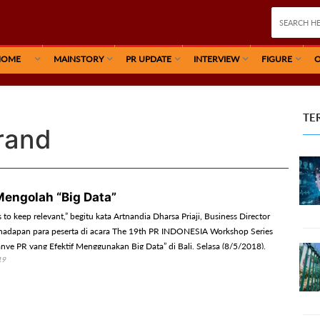
HOME
MAINSTORY
PR UPDATE
INTERVIEW
FIGURE
O
TE
Brand
engolah “Big Data”
s to keep relevant,” begitu kata Artnandia Dharsa Priaji, Business Director
adapan para peserta di acara The 19th PR INDONESIA Workshop Series
ye PR yang Efektif Menggunakan Big Data” di Bali, Selasa (8/5/2018).
19