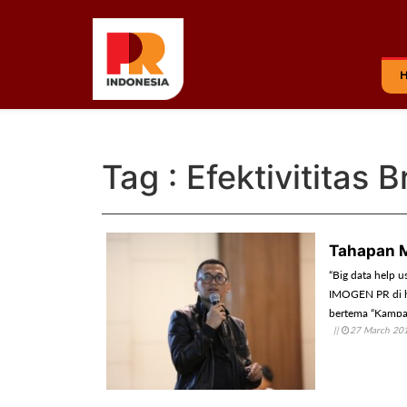
Tag : Efektivititas 
Tahapan M
“Big data help u
IMOGEN PR di h
bertema “Kampan
||
27 March 20