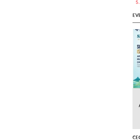
5.
EV
CE