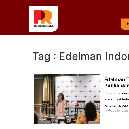
Tag : Edelman Indo
Edelman T
Publik dan
Laporan Edelman
masyarakat Indon
yang sama, publ
||
12 May 2026
Hal ini memuncu