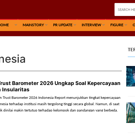
HOME
MAINSTORY
PR UPDATE
INTERVIEW
FIGURE
O
TE
nesia
rust Barometer 2026 Ungkap Soal Kepercayaan
 Insularitas
 Trust Barometer 2026 Indonesia Report menunjukkan tingkat kepercayaan
esia terhadap institusi masih tergolong tinggi secara global. Namun, di saat
ik dinilai makin tertutup terhadap kelompok dan pandangan yang berbeda.
lkan tantangan baru bagi komunikasi publik dan strategi PR organisasi.