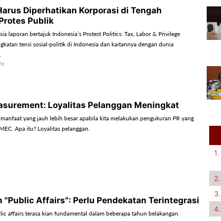
Harus Diperhatikan Korporasi di Tengah
Protes Publik
a laporan bertajuk Indonesia’s Protest Politics: Tax, Labor & Privilege
katan tensi sosial-politik di Indonesia dan kaitannya dengan dunia
.
26
urement: Loyalitas Pelanggan Meningkat
manfaat yang jauh lebih besar apabila kita melakukan pengukuran PR yang
AMEC. Apa itu? Loyalitas pelanggan.
1.
2.
3.
"Public Affairs": Perlu Pendekatan Terintegrasi
4.
ic affairs terasa kian fundamental dalam beberapa tahun belakangan.