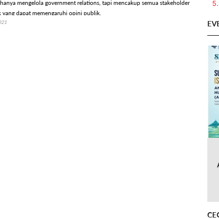
5.
 hanya mengelola government relations, tapi mencakup semua stakeholder
k yang dapat memengaruhi opini publik.
EV
021
CE