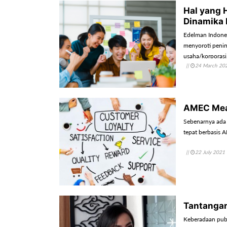
Hal yang 
Dinamika 
Edelman Indonesi
menyoroti pening
usaha/korporasi
||
24 March 20
AMEC Meas
Sebenarnya ada 
tepat berbasis 
||
22 July 2021
Tantangan 
Keberadaan publ