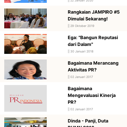
||
22 Januari 2020
Rangkaian JAMPIRO #5
Dimulai Sekarang!
||
29 Oktober 2019
Ega: "Bangun Reputasi
dari Dalam"
||
30 Januari 2018
Bagaimana Merancang
Aktivitas PR?
||
02 Januari 2017
Bagaimana
Mengevaluasi Kinerja
PR?
||
02 Januari 2017
Dinda - Panji, Duta