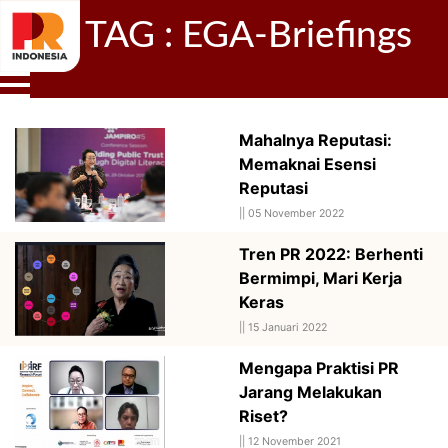
TAG : EGA-Briefings
Mahalnya Reputasi:
Memaknai Esensi
Reputasi
||
05 November 2022
Tren PR 2022: Berhenti
Bermimpi, Mari Kerja
Keras
||
15 Januari 2022
Mengapa Praktisi PR
Jarang Melakukan
Riset?
||
12 November 2021