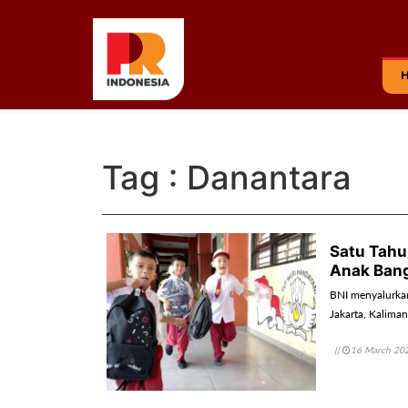
Tag : Danantara
Satu Tahu
Anak Ban
BNI menyalurkan
Jakarta, Kalima
||
16 March 20