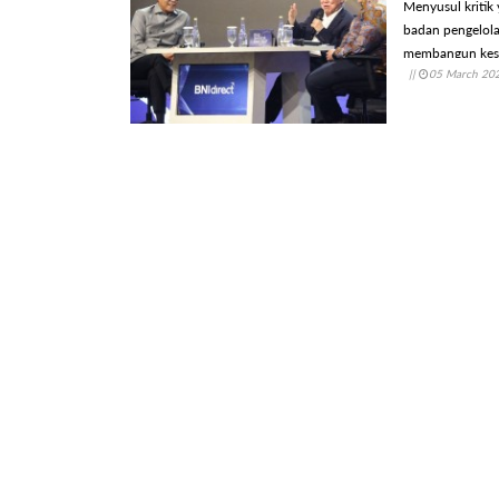
Menyusul kritik
badan pengelola 
membangun kese
||
05 March 20