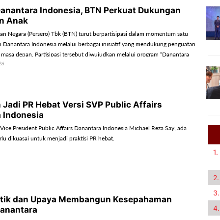
anantara Indonesia, BTN Perkuat Dukungan
n Anak
n Negara (Persero) Tbk (BTN) turut berpartisipasi dalam momentum satu
n Danantara Indonesia melalui berbagai inisiatif yang mendukung penguatan
i masa depan. Partisipasi tersebut diwujudkan melalui program “Danantara
26
Emas”.
 Jadi PR Hebat Versi SVP Public Affairs
 Indonesia
Vice President Public Affairs Danantara Indonesia Michael Reza Say, ada
rlu dikuasai untuk menjadi praktisi PR hebat.
1.
2.
3.
ritik dan Upaya Membangun Kesepahaman
4.
anantara