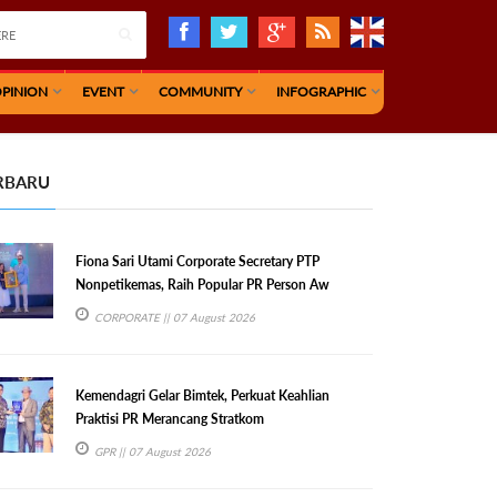
PINION
EVENT
COMMUNITY
INFOGRAPHIC
RBARU
Fiona Sari Utami Corporate Secretary PTP
Nonpetikemas, Raih Popular PR Person Aw
CORPORATE
|| 07 August 2026
Kemendagri Gelar Bimtek, Perkuat Keahlian
Praktisi PR Merancang Stratkom
GPR
|| 07 August 2026