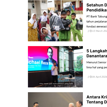
Setahun D
Pendidika
PT Bank Tabunga
tahun perjalana
fondasi generas
||
13 March 20
untuk Generasi 
5 Langkah
Danantara
Menurut Senior 
lima hal yang pe
||
06 April 2026
Antara K
Tentang D