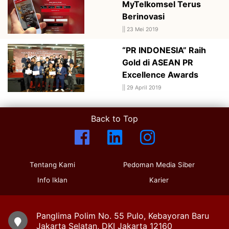
MyTelkomsel Terus
Berinovasi
||
23 Mei 2019
“PR INDONESIA” Raih
Gold di ASEAN PR
Excellence Awards
||
29 April 2019
Back to Top
Tentang Kami
Pedoman Media Siber
Info Iklan
Karier
Panglima Polim No. 55 Pulo, Kebayoran Baru
Jakarta Selatan, DKI Jakarta 12160