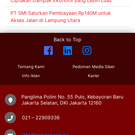
Ciptakan Dampak Ekonomi yang Lebih Luas
PT SMI Salurkan Pembiayaan Rp140M untuk
Akses Jalan di Lampung Utara
Back to Top
Tentang Kami
Pedoman Media Siber
Info Iklan
Karier
Panglima Polim No. 55 Pulo, Kebayoran Baru
Jakarta Selatan, DKI Jakarta 12160
021 – 22909336
info@prindonesia.co