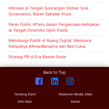
Hilirisasi di Tengah Guncangan Global: Soal
Governance, Bukan Sekadar Krisis
Peran Public Affairs dalam Pengelolaan Kebijakan
di Tengah Dinamika Opini Publik
Melindungi Publik di Ruang Digital, Membaca
Kampanye #AmanBersama dari Bea Cukai
Strategi PR di Era Bawah Sadar
Back to Top
Tentang Kami
Pedoman Media Siber
Info Iklan
Karier