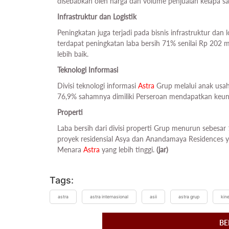
disebabkan oleh harga dan volume penjualan kelapa sa
Infrastruktur dan Logistik
Peningkatan juga terjadi pada bisnis infrastruktur dan l
terdapat peningkatan laba bersih 71% senilai Rp 202 mili
lebih baik.
Teknologi Informasi
Divisi teknologi informasi
Astra
Grup melalui anak usa
76,9% sahamnya dimiliki Perseroan mendapatkan keun
Properti
Laba bersih dari divisi properti Grup menurun sebesar
proyek residensial Asya dan Anandamaya Residences ya
Menara
Astra
yang lebih tinggi.
(jar)
Tags:
astra
astra internasional
asii
astra grup
kin
BE