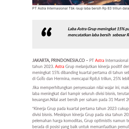
PT Astra Internasional Tbk raup laba bersih Rp 83 triliun d
Laba Astra Grup meningkat 15% pad
mencatatkan laba bersih sebesar Rp
JAKARTA, PRINDONESIA.CO –
PT
Astra
Internasion
tahun 2023.
Astra
Grup melanjutkan kinerja positif den
meningkat 15% dibanding kuartal pertama di tahun sebe
di GoTo dan Hermina, mencapai Rp8,6 triliun, 25% leb
Jika memperhitungkan penyesuaian nilai wajar ini, mak
laba meningkat dari hampir seluruh divisi bisnis, teru
keuangan.Nilai aset bersih per saham pada 31 Maret 
“Kinerja Grup pada kuartal pertama tahun 2023 cukup b
divisi bisnis. Meskipun kinerja Grup pada sisa tahun 2
pelemahan harga komoditas, Grup optimistis namun t
berada di posisi yang baik untuk memanfaatkan pemuli