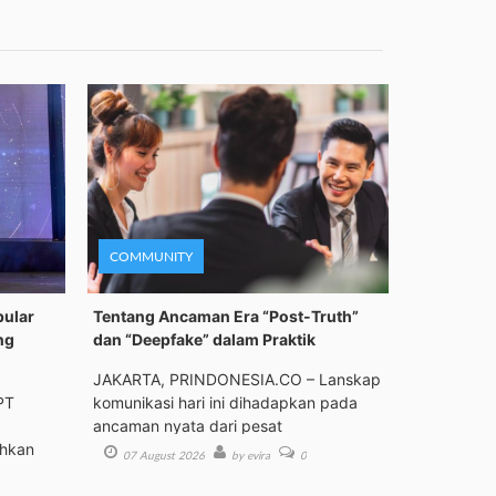
COMMUNITY
pular
Tentang Ancaman Era “Post-Truth”
ng
dan “Deepfake” dalam Praktik
JAKARTA, PRINDONESIA.CO – Lanskap
PT
komunikasi hari ini dihadapkan pada
ancaman nyata dari pesat
ehkan
07 August 2026
by evira
0