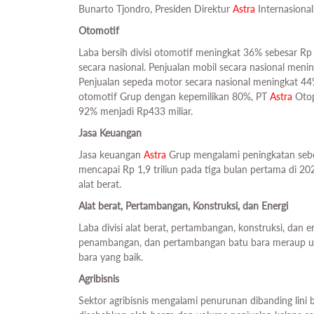
Bunarto Tjondro, Presiden Direktur
Astra
Internasional
Otomotif
Laba bersih divisi otomotif meningkat 36% sebesar Rp 
secara nasional. Penjualan mobil secara nasional men
Penjualan sepeda motor secara nasional meningkat 44
otomotif Grup dengan kepemilikan 80%, PT
Astra
Otop
92% menjadi Rp433 miliar.
Jasa Keuangan
Jasa keuangan
Astra
Grup mengalami peningkatan sebesa
mencapai Rp 1,9 triliun pada tiga bulan pertama di 2
alat berat.
Alat berat, Pertambangan, Konstruksi, dan Energi
Laba divisi alat berat, pertambangan, konstruksi, dan e
penambangan, dan pertambangan batu bara meraup unt
bara yang baik.
Agribisnis
Sektor agribisnis mengalami penurunan dibanding lini b