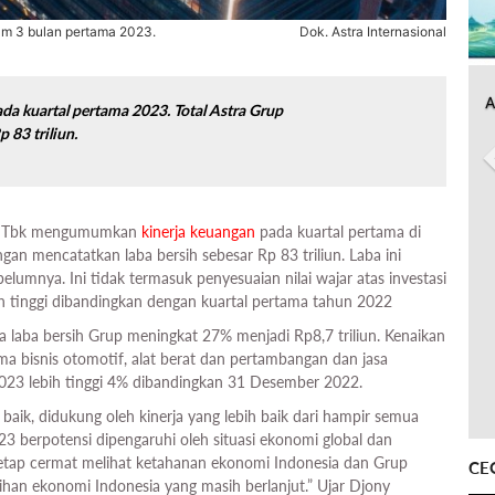
alam 3 bulan pertama 2023.
Dok. Astra Internasional
A
a kuartal pertama 2023. Total Astra Grup
 83 triliun.
al Tbk mengumumkan
kinerja keuangan
pada kuartal pertama di
gan mencatatkan laba bersih sebesar Rp 83 triliun. Laba ini
lumnya. Ini tidak termasuk penyesuaian nilai wajar atas investasi
ih tinggi dibandingkan dengan kuartal pertama tahun 2022
a laba bersih Grup meningkat 27% menjadi Rp8,7 triliun. Kenaikan
tama bisnis otomotif, alat berat dan pertambangan dan jasa
2023 lebih tinggi 4% dibandingkan 31 Desember 2022.
aik, didukung oleh kinerja yang lebih baik dari hampir semua
023 berpotensi dipengaruhi oleh situasi ekonomi global dan
etap cermat melihat ketahanan ekonomi Indonesia dan Grup
CE
han ekonomi Indonesia yang masih berlanjut.” Ujar Djony