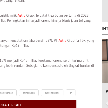
wit yang rendah.
ogistik milik
Astra
Grup. Tercatat tiga bulan pertama di 2023
ar. Peningkatan ini terjadi karena kinerja bisnis jalan tol yang
IN
hanya mencatatkan laba bersih 58%. PT
Astra
Graphia Tbk, yang
tungan Rp19 miliar.
 15% menjadi Rp45 miliar. Terutama karena serah terima unit
ng lebih rendah. Sebagian dikompensasi oleh tingkat hunian di
P
erja keuangan
pr indonesia
public relations
pr
RITA TERKAIT