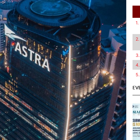
1.
2.
3.
4.
5.
EV