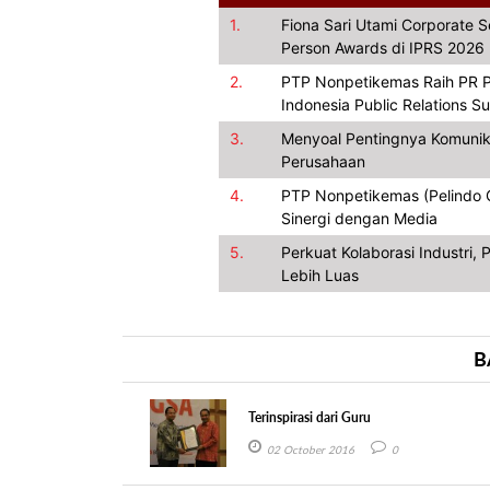
1.
Fiona Sari Utami Corporate 
Person Awards di IPRS 2026
2.
PTP Nonpetikemas Raih PR P
Indonesia Public Relations 
3.
Menyoal Pentingnya Komunik
Perusahaan
4.
PTP Nonpetikemas (Pelindo Gr
Sinergi dengan Media
5.
Perkuat Kolaborasi Industri
Lebih Luas
B
Terinspirasi dari Guru
02 October 2016
0