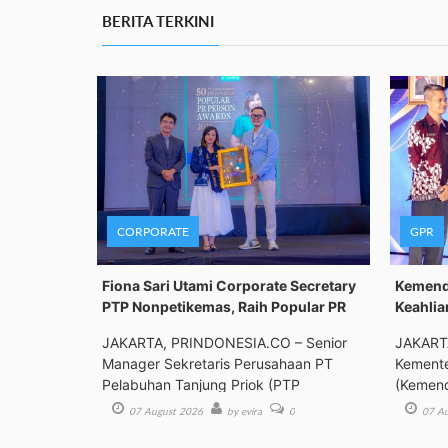
BERITA TERKINI
CORPORATE
GPR
Fiona Sari Utami Corporate Secretary
Kemenda
PTP Nonpetikemas, Raih Popular PR
Keahlia
JAKARTA, PRINDONESIA.CO – Senior
JAKART
Manager Sekretaris Perusahaan PT
Kemente
Pelabuhan Tanjung Priok (PTP
(Kemend
Bimbing
07 August 2026
by evira
0
07 Au