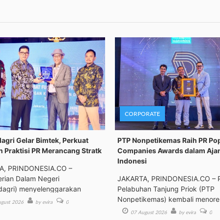
CORPORATE
gri Gelar Bimtek, Perkuat
PTP Nonpetikemas Raih PR Po
n Praktisi PR Merancang Stratk
Companies Awards dalam Aja
Indonesi
A, PRINDONESIA.CO –
rian Dalam Negeri
JAKARTA, PRINDONESIA.CO – 
agri) menyelenggarakan
Pelabuhan Tanjung Priok (PTP
an Tek
Nonpetikemas) kembali menor
gust 2026
by evira
0
pre
07 August 2026
by evira
0