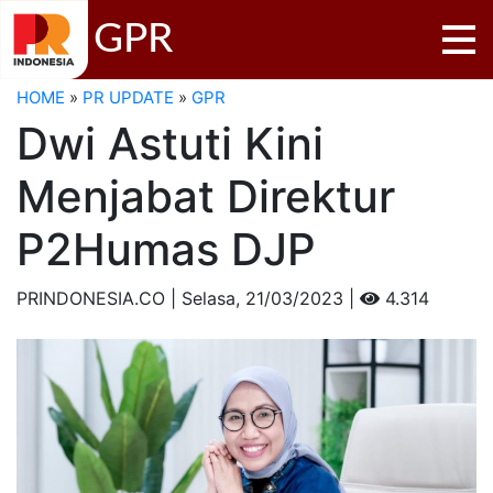
GPR
HOME
»
PR UPDATE
»
GPR
Dwi Astuti Kini
Menjabat Direktur
P2Humas DJP
PRINDONESIA.CO | Selasa,
21/03/2023 |
4.314