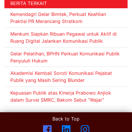
BERITA TERKAIT
Kemendagri Gelar Bimtek, Perkuat Keahlian
Praktisi PR Merancang Stratkom
Menkum Siapkan Ribuan Pegawai untuk Aktif di
Ruang Digital Jalankan Komunikasi Publik
Gelar Pelatihan, BPHN Perkuat Komunikasi Publik
Penyuluh Hukum
Akademisi Kembali Soroti Komunikasi Pejabat
Publik yang Masih Sering Blunder
Kepuasan Publik atas Kinerja Prabowo Anjlok
dalam Survei SMRC, Bakom Sebut “Wajar”
Back to Top