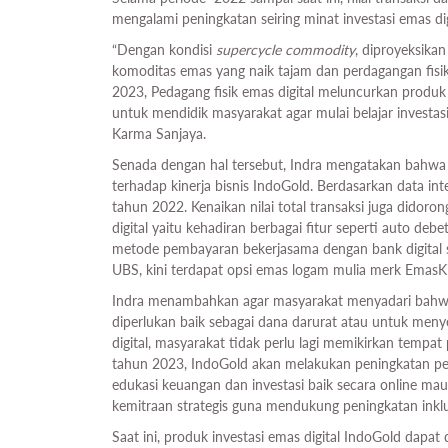
mengalami peningkatan seiring minat investasi emas di
“Dengan kondisi
supercycle commodity
, diproyeksika
komoditas emas yang naik tajam dan perdagangan fisik 
2023, Pedagang fisik emas digital meluncurkan produk 
untuk mendidik masyarakat agar mulai belajar investasi d
Karma Sanjaya.
Senada dengan hal tersebut, Indra mengatakan bahwa pe
terhadap kinerja bisnis IndoGold. Berdasarkan data int
tahun 2022. Kenaikan nilai total transaksi juga dido
digital yaitu kehadiran berbagai fitur seperti auto debet
metode pembayaran bekerjasama dengan bank digital
UBS, kini terdapat opsi emas logam mulia merk EmasKi
Indra menambahkan agar masyarakat menyadari bahwa m
diperlukan baik sebagai dana darurat atau untuk meny
digital, masyarakat tidak perlu lagi memikirkan temp
tahun 2023, IndoGold akan melakukan peningkatan peng
edukasi keuangan dan investasi baik secara online mau
kemitraan strategis guna mendukung peningkatan inklu
Saat ini, produk investasi emas digital IndoGold dapat