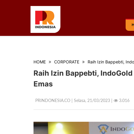
HOME
CORPORATE
Raih Izin Bappebti, Ind
Raih Izin Bappebti, IndoGold
Emas
PRINDONESIA.CO | Selasa,
21/03/2023 |
3.016