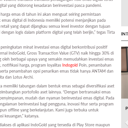
gital yang didorong kesadaran berinvestasi pasca pandemi.
n harga emas di tahun ini akan menguat seiring permintaan
emas digital di Indonesia memiliki potensi menjanjikan pada
retail yang dapat dijangkau semua level investor dengan tujuan
engan logis dalam platform digital yang telah berijin,” tegas Tirta
IN
ningkatan minat investasi emas digital berkontribusi positif
ernal IndoGold, Gross Transaction Value (GTV) naik hingga 30% di
rong oleh berbagai upaya yang semakin memudahkan investasi emas
, notifikasi harga, program loyalitas
Indogold
Poin, penambahan
 serta penambahan opsi penarikan emas tidak hanya ANTAM dan
ta dan Lotus Archi.
emiliki tabungan dalam bentuk emas sebagai diversifikasi aset
eimbangkan portofolio aset lainnya. “Dengan bertransaksi emas
at penyimpanan, mudah dan nyaman berinvestasi emas digital. Pada
alaman berinvestasi bagi pengguna, inovasi fitur serta program
P
pun offline yang berkelanjutan. Kami juga terbuka untuk
si keuangan,” katanya.
 diakses di aplikasi IndoGold yang tersedia di Play Store maupun