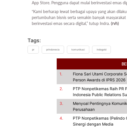
App Store. Pengguna dapat mulai berinvestasi emas dig
“Kami berharap lewat berbagai upaya yang akan dilakuka
pertumbuhan bisnis serta semakin banyak masyarakat
berinvestasi emas secara digital,” tutup Indra.
(rvh)
Tags:
pr
prindonesia
komunikasi
indogold
BE
1.
Fiona Sari Utami Corporate 
Person Awards di IPRS 2026
2.
PTP Nonpetikemas Raih PR P
Indonesia Public Relations 
3.
Menyoal Pentingnya Komunik
Perusahaan
4.
PTP Nonpetikemas (Pelindo Gr
Sinergi dengan Media