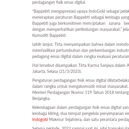
perdagangan fisik emas digital.
“Bappebti mengapresiasi upaya IndoGold sebagai pelaku
menerapkan peraturan Bappebti sebagai lembaga yang be
Bappebti juga berkomitmen menciptakan sarana berin
dengan memperhatikan perlindungan masyarakat,” jel
Komoditi Bappebti.
Lebih lanjut, Tirta menyampaikan bahwa dalam mendoro
memfasilitasi pertumbuhan dan perkembangan industri 
pedagang emas digital dalam rangka evaluasi peratura
Hal tersebut disampaikan Tirta Karma Sanjaya dalam 
Jakarta, Selasa (21/3/2023).
Pengaturan perdagangan fisik emas digital dilatarbelak
dalam rangka untuk mengakomodir minat masyarakat. 
Menteri Perdagangan Nomor 119 Tahun 2018 tentang K
Berjangka.
Kelembagaan dalam perdagangan fisik emas digital yang 
lembaga kliring, dua tempat pengelola penyimpanan ema
Indogold
Makmur Sejahtera, dan satu perantara perdag
Selama periode 2022 sampai saat ini, nilai transaksi da