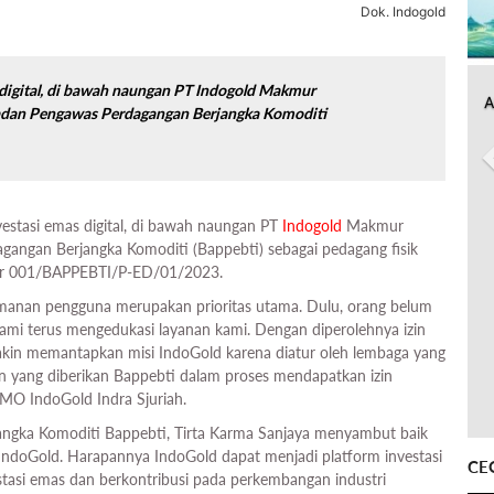
Dok. Indogold
 digital, di bawah naungan PT Indogold Makmur
A
Badan Pengawas Perdagangan Berjangka Komoditi
estasi emas digital, di bawah naungan PT
Indogold
Makmur
gangan Berjangka Komoditi (Bappebti) sebagai pedagang fisik
mor 001/BAPPEBTI/P-ED/01/2023.
yamanan pengguna merupakan prioritas utama. Dulu, orang belum
a kami terus mengedukasi layanan kami. Dengan diperolehnya izin
makin memantapkan misi IndoGold karena diatur oleh lembaga yang
an yang diberikan Bappebti dalam proses mendapatkan izin
O IndoGold Indra Sjuriah.
ngka Komoditi Bappebti, Tirta Karma Sanjaya menyambut baik
eh IndoGold. Harapannya IndoGold dapat menjadi platform investasi
CE
stasi emas dan berkontribusi pada perkembangan industri