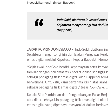
Indogold kantongi izin dari Bappebti
IndoGold, platform investasi emas
Sejahtera mengantongi izin dari 
(Bappebti).
JAKARTA, PRINDONESIA.CO -
IndoGold, platform inv
Sejahtera mengantongi izin dari Badan Pengawas Perda
emas digital melalui Keputusan Kepala Bappebti No
“Sejak awal IndoGold berdiri, kepercayaan serta ken
familiar dengan beli emas fisik secara online sehingg
sebagai pedagang fisik emas digital oleh Bappebti se
berwenang. Untuk itu, kami berterima kasih atas arah
sebagai pedagang fisik emas digital,” tegas
founder
& CM
Kepala Biro Pembinaan dan Pengembangan Pasar Berja
atas diperolehnya izin pedagang fisik emas digital ol
emas digital yang dipercaya masyarakat dalam berinve