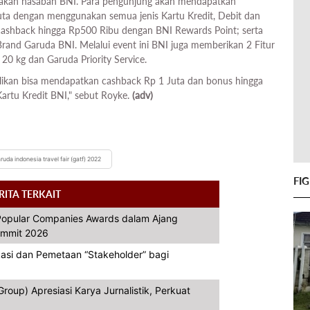
pakan nasabah BNI. Para pengunjung akan mendapatkan
ta dengan menggunakan semua jenis Kartu Kredit, Debit dan
 cashback hingga Rp500 Ribu dengan BNI Rewards Point; serta
rand Garuda BNI. Melalui event ini BNI juga memberikan 2 Fitur
 20 kg dan Garuda Priority Service.
likan bisa mendapatkan cashback Rp 1 Juta dan bonus hingga
artu Kredit BNI," sebut Royke.
(adv)
ruda indonesia travel fair (gatf) 2022
FI
RITA TERKAIT
opular Companies Awards dalam Ajang
Summit 2026
asi dan Pemetaan “Stakeholder” bagi
oup) Apresiasi Karya Jurnalistik, Perkuat