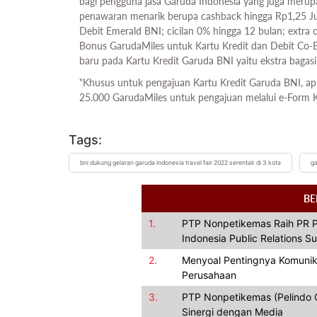
bagi pengguna jasa Garuda Indonesia yang juga meru
penawaran menarik berupa cashback hingga Rp1,25 Ju
Debit Emerald BNI; cicilan 0% hingga 12 bulan; extra
Bonus GarudaMiles untuk Kartu Kredit dan Debit Co-B
baru pada Kartu Kredit Garuda BNI yaitu ekstra bagasi
"Khusus untuk pengajuan Kartu Kredit Garuda BNI, ap
25.000 GarudaMiles untuk pengajuan melalui e-Form K
Tags:
bni dukung gelaran garuda indonesia travel fair 2022 serentak di 3 kota
ga
BE
1.
PTP Nonpetikemas Raih PR P
Indonesia Public Relations 
2.
Menyoal Pentingnya Komunik
Perusahaan
3.
PTP Nonpetikemas (Pelindo Gr
Sinergi dengan Media