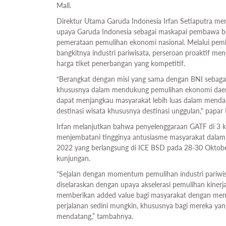
Mall.
Direktur Utama Garuda Indonesia Irfan Setiaputra m
upaya Garuda Indonesia sebagai maskapai pembawa ben
pemerataan pemulihan ekonomi nasional. Melalui p
bangkitnya industri pariwisata, perseroan proaktif 
harga tiket penerbangan yang kompetitif.
“Berangkat dengan misi yang sama dengan BNI sebagai
khususnya dalam mendukung pemulihan ekonomi daerah
dapat menjangkau masyarakat lebih luas dalam menda
destinasi wisata khususnya destinasi unggulan," papar 
Irfan melanjutkan bahwa penyelenggaraan GATF di 3 k
menjembatani tingginya antusiasme masyarakat dalam
2022 yang berlangsung di ICE BSD pada 28-30 Oktober
kunjungan.
“Sejalan dengan momentum pemulihan industri pariwisa
diselaraskan dengan upaya akselerasi pemulihan kiner
memberikan added value bagi masyarakat dengan men
perjalanan sedini mungkin, khususnya bagi mereka ya
mendatang,” tambahnya.