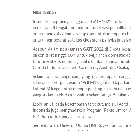
Nilai Tambah
Irfan berharap penyelenggaraan GATF 2022 ini dapat m
perseroan di tengah momentum akselerasi pemulihan ki
untuk memanfaatkan kesempatan untuk memperoleh pen
untuk mempererat soliditas ekosistem pariwisata dalam
Adapun dalam pelaksanaan GATF 2022 di 3 kota besar 
diskon tiket hingga 60% untuk perjalanan domestik dan
turut memberikan berbagai nilai tambah lainnya untuk 
Garuda Indonesia seperti Goldcoast, Australia; Osaka, 
Selain itu para pengunjung yang juga merupakan ang
lainnya seperti penawaran “Beli Mileage dan Dapatka
Extend Mileage untuk memperpanjang masa berlaku aw
yang sudah habis dalam waktu selambatnya 6 bulan k
Lebih lanjut, pada kesempatan tersebut, melalui Aero
Indonesia juga menghadirkan Program “Paket Umroh A
Rp1 Juta untuk perjalanan Umrah.
Sementara itu, Direktur Utama BNI Royke Tumilaar 