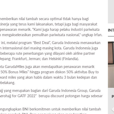
emberikan nilai tambah secara optimal tidak hanya bagi
nerja yang terus kami laksanakan, tetapi juga bagi masyarakat
awaran menarik. "Kami juga harap pelaku industri pariwisata
IN
 mengakselerasikan pemulihan pariwisata nasional," ungkap Irfan.
ini, melalui program “Best Deal”, Garuda Indonesia menawarkan
 internasional dari masing-masing kota. Garuda Indonesia juga
beberapa rute penerbangan yang dilayani oleh airline partner
Jepang; Frankfurt, Jerman; dan Helsinki (Finlandia).
gota GarudaMiles juga akan mendapatkan penawaran menarik
n 50% Bonus Miles” hingga program diskon 50% aktivitas Buy to
ard miles yang akan habis dalam waktu 3 bulan kedepan dan
ebelakang.
Hajj yang merupakan bagian dari Garuda Indonesia Group, Garuda
erohajj for GATF 2022” berupa discount potongan harga sebesar
P
mengungkapkan BNI berkomitmen untuk memberikan nilai tambah