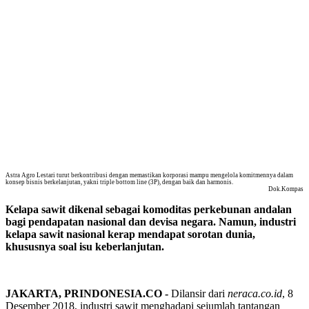
Astra Agro Lestari turut berkontribusi dengan memastikan korporasi mampu mengelola komitmennya dalam
konsep bisnis berkelanjutan, yakni triple bottom line (3P), dengan baik dan harmonis.
Dok.Kompas
Kelapa sawit dikenal sebagai komoditas perkebunan andalan
bagi pendapatan nasional dan devisa negara. Namun, industri
kelapa sawit nasional kerap mendapat sorotan dunia,
khususnya soal isu keberlanjutan.
JAKARTA, PRINDONESIA.CO -
Dilansir dari
neraca.co.id
, 8
Desember 2018, industri sawit menghadapi sejumlah tantangan