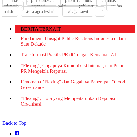
humas
pr indonesia
public relations
humas
indonesia
reputasi
polri
public trust
taufan
mahdi
astra agro lestari
kelapa sawit
BERITA TERKAIT
Fundamental Insight Public Relations Indonesia dalam
Satu Dekade
Transformasi Praktik PR di Tengah Kemajuan AI
"Flexing", Gagapnya Komunikasi Internal, dan Peran
PR Mengelola Reputasi
Fenomena "Flexing" dan Gagalnya Penerapan "Good
Governance"
"Flexing", Hobi yang Mempertaruhkan Reputasi
Organisasi
Back to Top