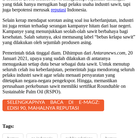
yang tidak hanya merugikan bagi pelaku usaha industri sawit, tapi
juga berpotensi merusak
reputasi
Indonesia.
Selain kerap mendapat sorotan asing soal isu keberlanjutan, industri
ini juga rentan terhadap serangan kampanye hitam dari luar negeri.
Kampanye yang menunjukkan seolah-olah sawit berbahaya bagi
kesehatan. Salah satunya, aksi memasang label “bebas kelapa sawit”
yang dilakukan oleh sejumlah produsen asing.
Pemerintah tidak tinggal diam. Dihimpun dari
Antaranews.com
, 20
Januari 2021, upaya yang sudah dilakukan di antaranya
menugaskan setiap duta besar sebagai duta sawit. Untuk menutup
seluruh celah isu keberlanjutan, pemerintah juga mendorong seluruh
pelaku industri sawit agar selalu menaati persyaratan yang
ditetapkan negara-negara pengekspor. Hingga, memastikan
perusahaan perkebunan sawit memiliki sertifikat Roundtable on
Sustainable Palm Oil (RSPO).
SELENGKAPNYA BACA DI E-MAGZ:
EDISI 90, MAHALNYA REPUTASI
Tags: