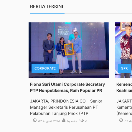
BERITA TERKINI
CORPORATE
GPR
Fiona Sari Utami Corporate Secretary
Kemenda
PTP Nonpetikemas, Raih Popular PR
Keahlia
JAKARTA, PRINDONESIA.CO – Senior
JAKART
Manager Sekretaris Perusahaan PT
Kemente
Pelabuhan Tanjung Priok (PTP
(Kemend
Bimbing
07 August 2026
by evira
0
07 Au