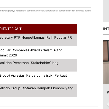
mendukung upaya kolaboratif pemerintah melalui sinergi antar kementerian dan lembaga dalam
IN
RITA TERKAIT
Secretary PTP Nonpetikemas, Raih Popular PR
opular Companies Awards dalam Ajang
Summit 2026
asi dan Pemetaan “Stakeholder” bagi
oup) Apresiasi Karya Jurnalistik, Perkuat
, Pelindo Group Ciptakan Dampak Ekonomi yang
P