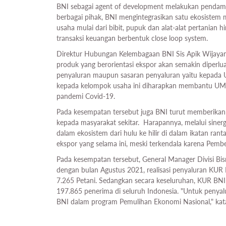
BNI sebagai agent of development melakukan pendamp
berbagai pihak, BNI mengintegrasikan satu ekosistem 
usaha mulai dari bibit, pupuk dan alat-alat pertanian 
transaksi keuangan berbentuk close loop system.
Direktur Hubungan Kelembagaan BNI Sis Apik Wija
produk yang berorientasi ekspor akan semakin diperlu
penyaluran maupun sasaran penyaluran yaitu kepada
kepada kelompok usaha ini diharapkan membantu 
pandemi Covid-19.
Pada kesempatan tersebut juga BNI turut memberikan 
kepada masyarakat sekitar. Harapannya, melalui sine
dalam ekosistem dari hulu ke hilir di dalam ikatan ran
ekspor yang selama ini, meski terkendala karena Pem
Pada kesempatan tersebut, General Manager Divisi B
dengan bulan Agustus 2021, realisasi penyaluran KUR K
7.265 Petani. Sedangkan secara keseluruhan, KUR BNI 
197.865 penerima di seluruh Indonesia. "Untuk penya
BNI dalam program Pemulihan Ekonomi Nasional," ka