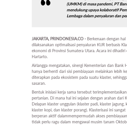
(UMKM) di masa pandemi, PT Bank 
mendukung upaya kolaboratif Peme
Lembaga dalam penyaluran dan pe
JAKARTA, PRINDONESIA.CO -
Berkenaan dengan hal t
dilaksanakan optimalisasi penyaluran KUR berbasis K
ekonomi di Provinsi Sumatera Utara. Acara ini dihadir
Hartarto.
Airlangga mengatakan, sinergi Kementerian dan Bank H
hanya berhenti dari sisi pembiayaan melainkan lebih k
diterapkan pada ekosistem pada suatu klaster, sehingg
sasaran.
Bentuk inisiasi kerja sama tersebut terimplementasikan
pertanian. Di mana hal ini sejalan dengan arahan da
Delapan klaster unggulan (klaster padi, klaster jagung, k
klaster kopi, dan klaster porang). Klasterisasi ini s
berperan aktif dalammempermudah akses pembiayaan d
tidak perlu ragu dalam mengawal musim tanam Oktobe