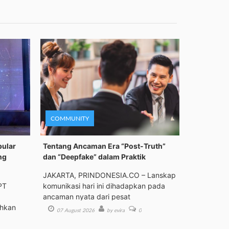
COMMUNITY
pular
Tentang Ancaman Era “Post-Truth”
ng
dan “Deepfake” dalam Praktik
JAKARTA, PRINDONESIA.CO – Lanskap
PT
komunikasi hari ini dihadapkan pada
ancaman nyata dari pesat
ehkan
07 August 2026
by evira
0