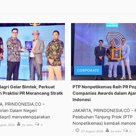
CORPORATE
gri Gelar Bimtek, Perkuat
PTP Nonpetikemas Raih PR Po
n Praktisi PR Merancang Stratk
Companies Awards dalam Aja
Indonesi
A, PRINDONESIA.CO –
rian Dalam Negeri
JAKARTA, PRINDONESIA.CO – 
agri) menyelenggarakan
Pelabuhan Tanjung Priok (PTP
an Tek
Nonpetikemas) kembali menor
gust 2026
by evira
0
pre
07 August 2026
by evira
0