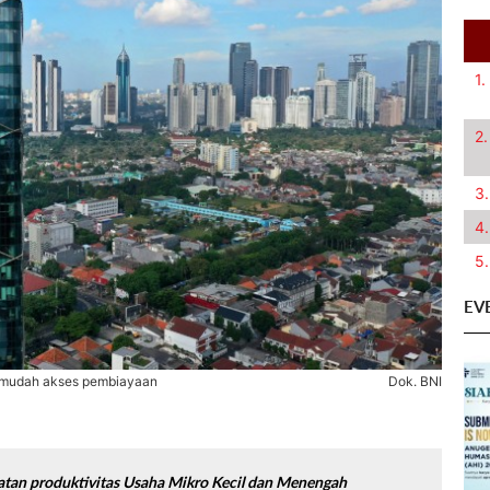
1.
2.
3.
4.
5.
EV
permudah akses pembiayaan
Dok. BNI
tan produktivitas Usaha Mikro Kecil dan Menengah