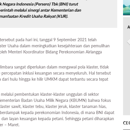
Negara Indonesia (Persero) Tbk (BNI) turut
rintah melalui sinergi antar Kementerian dan
manfaatan Kredit Usaha Rakyat (KUR).
A
ersebut pada hari ini, tanggal 9 September 2021 telah
laster Usaha dalam meningkatkan kesejahteraan dan pemulihan
i oleh Menteri Koordinator Bidang Perekonomian Airlangga
imbara sangat diperlukan dalam mengawal pola klaster, tidak
e percepatan inklusi keuangan secara menyeluruh. Hal tersebut
a dari hulu hingga ke hilir UMKM dapat terbantu secara tepat
 melalui pembentukan klaster-klaster unggulan di sektor
ri Kementerian Badan Usaha Milik Negara (KBUMN) bahwa fokus
laster sawit, klaster tebu, klaster jeruk, klaster tanaman hias,
angat berdampak kepada perekonomian Indonesia, di mana BNI dapat
an layan keuangan kepada petani. Sehingga petani diharapkan
CE
r – Maret.