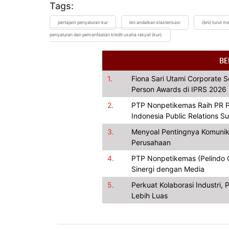
Tags:
pertajam penyaluran kur
bni andalkan klasterisasi
(bni) turut 
penyaluran dan pemanfaatan kredit usaha rakyat (kur).
BE
1.
Fiona Sari Utami Corporate 
Person Awards di IPRS 2026
2.
PTP Nonpetikemas Raih PR P
Indonesia Public Relations 
3.
Menyoal Pentingnya Komunik
Perusahaan
4.
PTP Nonpetikemas (Pelindo Gr
Sinergi dengan Media
5.
Perkuat Kolaborasi Industri
Lebih Luas