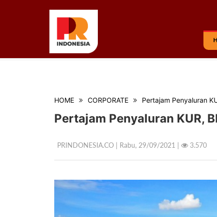
HOME
CORPORATE
Pertajam Penyaluran KU
Pertajam Penyaluran KUR, BN
PRINDONESIA.CO | Rabu,
29/09/2021 |
3.570