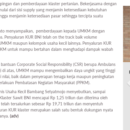
ingan dan pemberdayaan klaster pertanian. Bekerjasama dengan
mulai dari sisi supply yang menjamin ketersediaan kebutuhan
hingga menjamin ketersediaan pasar sehingga tercipta suatu
yanto menyampaikan, pemberdayaan kepada UMKM dengan
as. Penyaluran KUR BNI telah on the track baik volume
 UMKM maupun kelompok usaha kecil lainnya. Penyaluran KUR
UMKM untuk mampu bertahan dalam menghadapi dampak wabah
bantuan Corporate Social Responsibility (CSR) berupa Ambulans
rgi di atas, UMKM mampu mengembalikan daya ungkit yang tinggi
tai nilai, baik dalam penyerapan tenaga kerja maupun peningkatan
berlakuan Pembatasan Kegiatan Masyarakat (PPKM).
isnis Usaha Kecil Bambang Setyatmojo menyebutkan, sampai
laster Sawit BNI mencapai Rp 1,25 triliun dan diterima oleh
telah tersalurkan sebesar Rp 19,71 triliun dan menyentuh
luran KUR klaster merupakan salah satu bentuk dukungan nyata
tanya.
(adv)