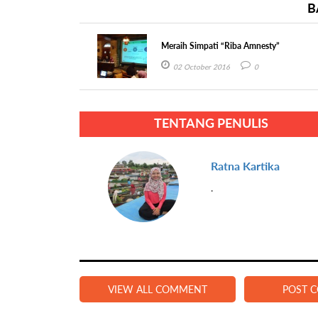
B
Meraih Simpati “Riba Amnesty”
02 October 2016
0
TENTANG PENULIS
Ratna Kartika
.
VIEW ALL COMMENT
POST 