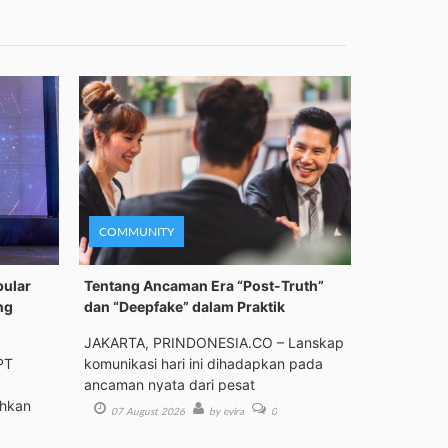
COMMUNITY
pular
Tentang Ancaman Era “Post-Truth”
ng
dan “Deepfake” dalam Praktik
JAKARTA, PRINDONESIA.CO – Lanskap
PT
komunikasi hari ini dihadapkan pada
ancaman nyata dari pesat
ehkan
07 August 2026
by evira
0