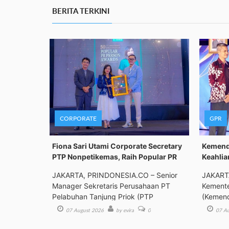
BERITA TERKINI
CORPORATE
GPR
Fiona Sari Utami Corporate Secretary
Kemenda
PTP Nonpetikemas, Raih Popular PR
Keahlia
JAKARTA, PRINDONESIA.CO – Senior
JAKART
Manager Sekretaris Perusahaan PT
Kemente
Pelabuhan Tanjung Priok (PTP
(Kemend
Bimbing
07 August 2026
by evira
0
07 Au