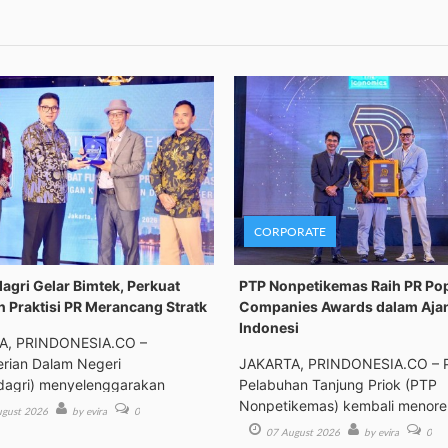
CORPORATE
gri Gelar Bimtek, Perkuat
PTP Nonpetikemas Raih PR Po
n Praktisi PR Merancang Stratk
Companies Awards dalam Aja
Indonesi
A, PRINDONESIA.CO –
rian Dalam Negeri
JAKARTA, PRINDONESIA.CO – 
agri) menyelenggarakan
Pelabuhan Tanjung Priok (PTP
an Tek
Nonpetikemas) kembali menor
gust 2026
by evira
0
pre
07 August 2026
by evira
0