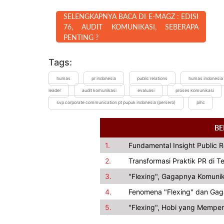
SELENGKAPNYA BACA DI E-MAGZ : EDISI
76, AUDIT KOMUNIKASI, SEBERAPA
PENTING ?
Tags:
humas
pr indonesia
public relations
humas indonesia
leader
audit komunikasi
evaluasi
proses komunikasi
svp corporate communication pt pupuk indonesia (persero)
pihc
BE
1.
Fundamental Insight Public 
2.
Transformasi Praktik PR di 
3.
"Flexing", Gagapnya Komunik
4.
Fenomena "Flexing" dan Gag
5.
"Flexing", Hobi yang Memper