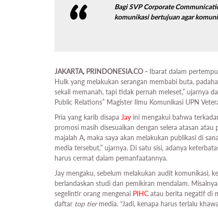
Bagi
SVP Corporate Communicatio
komunikasi bertujuan agar komunik
JAKARTA, PRINDONESIA.CO -
Ibarat dalam pertemp
Hulk yang melakukan serangan membabi buta, padahal 
sekali memanah, tapi tidak pernah meleset,” ujarnya d
Public Relations” Magister Ilmu Komunikasi UPN Veter
Pria yang karib disapa
Jay
ini mengakui bahwa terkada
promosi masih disesuaikan dengan selera atasan atau
majalah A, maka saya akan melakukan publikasi di sa
media tersebut,” ujarnya. Di satu sisi, adanya keter
harus cermat dalam pemanfaatannya.
Jay mengaku, sebelum melakukan audit komunikasi, k
berlandaskan studi dan pemikiran mendalam. Misalnya
segelintir orang mengenai
PIHC
atau berita negatif di
daftar
top tier
media. “Jadi, kenapa harus terlalu khawa