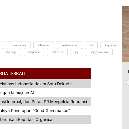
corona virus
influencer
media massa
kol
key opinion
lembaga
korporasi
praktisi pr
jay
wijaya laksana
RITA TERKAIT
Relations Indonesia dalam Satu Dekade
Tengah Kemajuan AI
asi Internal, dan Peran PR Mengelola Reputasi
alnya Penerapan "Good Governance"
taruhkan Reputasi Organisasi