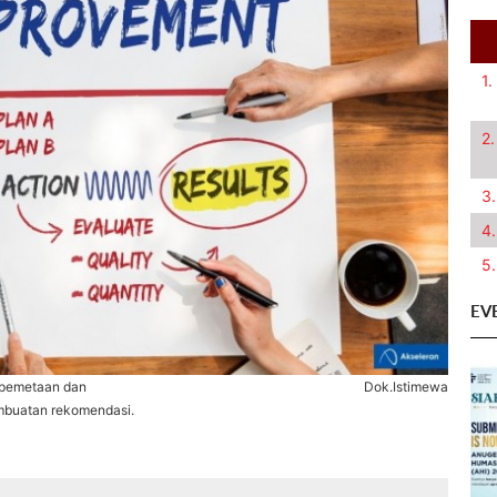
1.
2.
3.
4.
5.
EV
 pemetaan dan
Dok.Istimewa
embuatan rekomendasi.