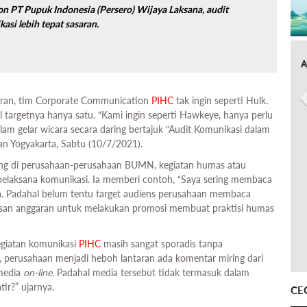
n PT Pupuk Indonesia (Persero)
Wijaya Laksana, audit
asi lebih tepat sasaran.
A
uran, tim Corporate Communication
PIHC
tak ingin seperti Hulk.
targetnya hanya satu. “Kami ingin seperti Hawkeye, hanya perlu
alam gelar wicara secara daring bertajuk “Audit Komunikasi dalam
an Yogyakarta, Sabtu (10/7/2021).
ng di perusahaan-perusahaan BUMN, kegiatan humas atau
 pelaksana komunikasi. Ia memberi contoh, “Saya sering membaca
na. Padahal belum tentu target audiens perusahaan membaca
batasan anggaran untuk melakukan promosi membuat praktisi humas
egiatan komunikasi
PIHC
masih sangat sporadis tanpa
, perusahaan menjadi heboh lantaran ada komentar miring dari
 media
on-line
. Padahal media tersebut tidak termasuk dalam
tir?” ujarnya.
CE