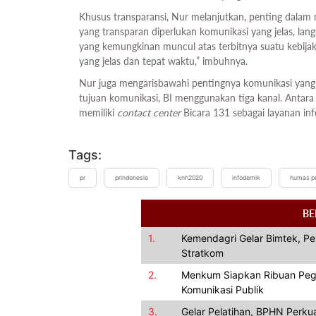
Khusus transparansi, Nur melanjutkan, penting dal
yang transparan diperlukan komunikasi yang jelas, lang
yang kemungkinan muncul atas terbitnya suatu kebijak
yang jelas dan tepat waktu,” imbuhnya.
Nur juga mengarisbawahi pentingnya komunikasi yang b
tujuan komunikasi, BI menggunakan tiga kanal. Antara 
memiliki
contact center
Bicara 131 sebagai layanan in
Tags:
pr
prindonesia
knh2020
infodemik
humas p
BE
1.
Kemendagri Gelar Bimtek, Pe
Stratkom
2.
Menkum Siapkan Ribuan Pegaw
Komunikasi Publik
3.
Gelar Pelatihan, BPHN Perku