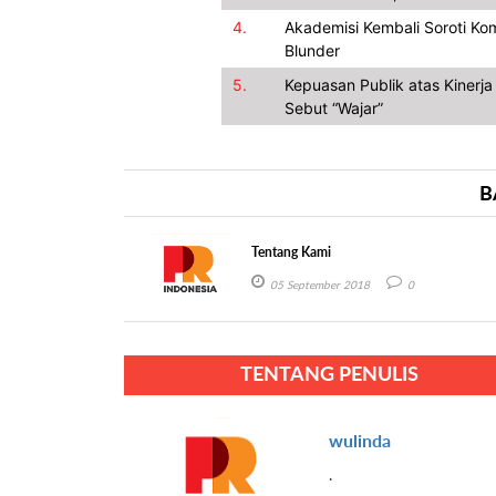
4.
Akademisi Kembali Soroti Kom
Blunder
5.
Kepuasan Publik atas Kinerj
Sebut “Wajar”
B
Tentang Kami
05 September 2018
0
TENTANG PENULIS
wulinda
.