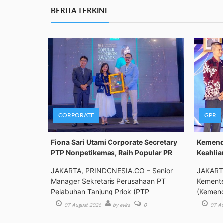
BERITA TERKINI
CORPORATE
GPR
Fiona Sari Utami Corporate Secretary
Kemenda
PTP Nonpetikemas, Raih Popular PR
Keahlia
JAKARTA, PRINDONESIA.CO – Senior
JAKART
Manager Sekretaris Perusahaan PT
Kemente
Pelabuhan Tanjung Priok (PTP
(Kemend
Bimbing
07 August 2026
by evira
0
07 Au