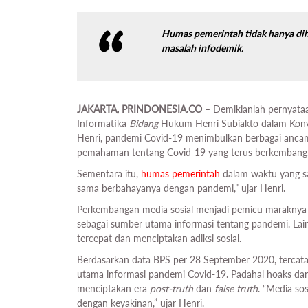
Humas pemerintah tidak hanya di
masalah infodemik.
JAKARTA, PRINDONESIA.CO
– Demikianlah pernyataa
Informatika
Bidang
Hukum Henri Subiakto dalam Konv
Henri, pandemi Covid-19 menimbulkan berbagai ancaman
pemahaman tentang Covid-19 yang terus berkembang, di
Sementara itu,
humas pemerintah
dalam waktu yang sa
sama berbahayanya dengan pandemi,” ujar Henri.
Perkembangan media sosial menjadi pemicu marakny
sebagai sumber utama informasi tentang pandemi. Lain
tercepat dan menciptakan adiksi sosial.
Berdasarkan data BPS per 28 September 2020, tercata
utama informasi pandemi Covid-19. Padahal hoaks d
menciptakan era
post-truth
dan
false truth
. “Media so
dengan keyakinan,” ujar Henri.