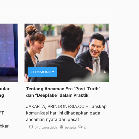
COMMUNITY
pular
Tentang Ancaman Era “Post-Truth”
ng
dan “Deepfake” dalam Praktik
JAKARTA, PRINDONESIA.CO – Lanskap
PT
komunikasi hari ini dihadapkan pada
ancaman nyata dari pesat
ehkan
07 August 2026
by evira
0