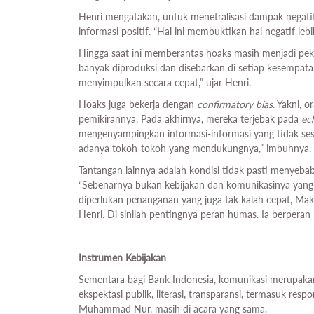
Henri mengatakan, untuk menetralisasi dampak negatif
informasi positif. “Hal ini membuktikan hal negatif lebi
Hingga saat ini memberantas hoaks masih menjadi pe
banyak diproduksi dan disebarkan di setiap kesempa
menyimpulkan secara cepat,” ujar Henri.
Hoaks juga bekerja dengan
confirmatory bias
. Yakni, 
pemikirannya. Pada akhirnya, mereka terjebak pada
ec
mengenyampingkan informasi-informasi yang tidak sesu
adanya tokoh-tokoh yang mendukungnya,” imbuhnya.
Tantangan lainnya adalah kondisi tidak pasti menyeba
“Sebenarnya bukan kebijakan dan komunikasinya yang
diperlukan penanganan yang juga tak kalah cepat, Mak
Henri. Di sinilah pentingnya peran humas. Ia berperan 
Instrumen Kebijakan
Sementara bagi Bank Indonesia, komunikasi merupakan
ekspektasi publik, literasi, transparansi, termasuk res
Muhammad Nur, masih di acara yang sama.