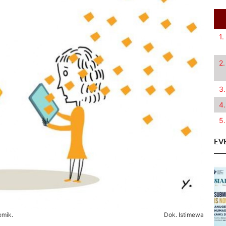
1.
2.
3.
4.
5.
EV
emik.
Dok. Istimewa