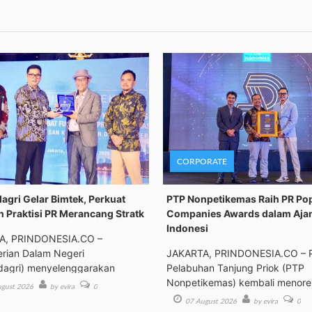
CORPORATE
gri Gelar Bimtek, Perkuat
PTP Nonpetikemas Raih PR Po
n Praktisi PR Merancang Stratk
Companies Awards dalam Aja
Indonesi
A, PRINDONESIA.CO –
rian Dalam Negeri
JAKARTA, PRINDONESIA.CO – 
agri) menyelenggarakan
Pelabuhan Tanjung Priok (PTP
an Tek
Nonpetikemas) kembali menor
gust 2026
by evira
0
pre
07 August 2026
by evira
0