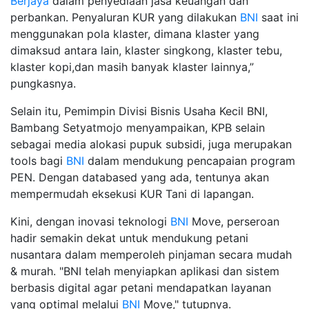
Berjaya
dalam penyediaan jasa keuangan dan
perbankan. Penyaluran KUR yang dilakukan
BNI
saat ini
menggunakan pola klaster, dimana klaster yang
dimaksud antara lain, klaster singkong, klaster tebu,
klaster kopi,dan masih banyak klaster lainnya,”
pungkasnya.
Selain itu, Pemimpin Divisi Bisnis Usaha Kecil BNI,
Bambang Setyatmojo menyampaikan, KPB selain
sebagai media alokasi pupuk subsidi, juga merupakan
tools bagi
BNI
dalam mendukung pencapaian program
PEN. Dengan databased yang ada, tentunya akan
mempermudah eksekusi KUR Tani di lapangan.
Kini, dengan inovasi teknologi
BNI
Move, perseroan
hadir semakin dekat untuk mendukung petani
nusantara dalam memperoleh pinjaman secara mudah
& murah. "BNI telah menyiapkan aplikasi dan sistem
berbasis digital agar petani mendapatkan layanan
yang optimal melalui
BNI
Move," tutupnya.