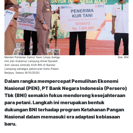
Menteri Pertanian Sahrul Yasin Limpo (ketiga
Dok. BNI
kiri) dan Gubernur Lampung Arinal Djunaidi
(kiri) secara simbolis KUR BNI di Bandar
Lampung sekaligus peluncuran Kartu Petani
Berjaya, Selasa (6/10/2020).
Dalam rangka mempercepat Pemulihan Ekonomi
Nasional (PEN), PT Bank Negara Indonesia (Persero)
Tbk (BNI) semakin fokus mendorong kesejahteraan
para petani. Langkah ini merupakan bentuk
dukungan BNI terhadap program Ketahanan Pangan
Nasional dalam memasuki era adaptasi kebiasaan
baru.