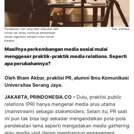
Pendekatan rutin yang telah dilakukan oleh
Dok. Istimewa
humas tak lantas membuat pemberitaan
terkait organisasi menjadi mulus sesuai
harapan.
Masifnya perkembangan media sosial mulai
menggeser praktik-praktik
media relations.
Seperti
apa perubahannya?
Oleh Ilham Akbar, praktisi PR, alumni Ilmu Komunikasi
Universitas Serang Jaya.
JAKARTA, PRINDONESIA.CO –
Dulu, praktisi
public
relations
(PR) hanya mengenal media arus utama
(
mainstream
) sebagai
stakeholders
. Selain itu, PR saat
ini pun tak bisa lagi sekadar mengandalkan pola-pola
pendekatan lama seperti mengadakan
media gathering
atau
media visit
dalam membangun
engagement
.