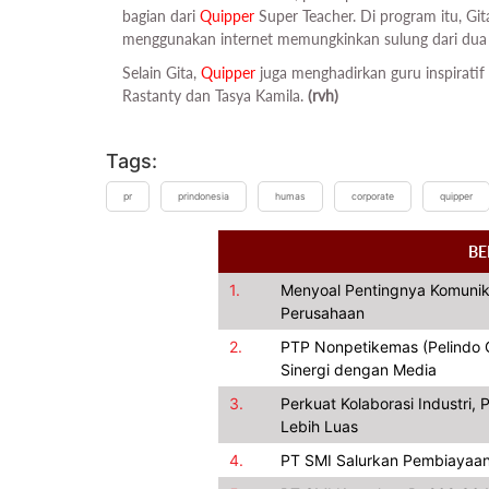
bagian dari
Quipper
Super Teacher. Di program itu, Gi
menggunakan internet memungkinkan sulung dari dua b
Selain Gita,
Quipper
juga menghadirkan guru inspiratif l
Rastanty dan Tasya Kamila.
(rvh)
Tags:
pr
prindonesia
humas
corporate
quipper
BE
1.
Menyoal Pentingnya Komunik
Perusahaan
2.
PTP Nonpetikemas (Pelindo Gr
Sinergi dengan Media
3.
Perkuat Kolaborasi Industri
Lebih Luas
4.
PT SMI Salurkan Pembiayaan