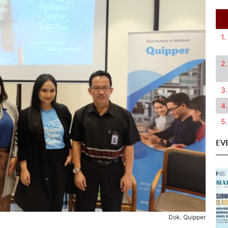
1.
2.
3.
4.
5.
EV
Dok. Quipper