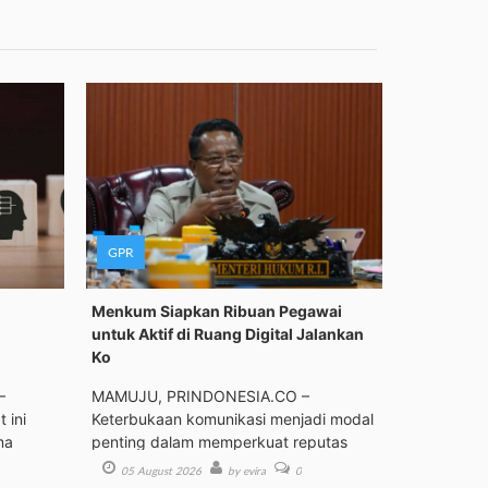
GPR
Menkum Siapkan Ribuan Pegawai
untuk Aktif di Ruang Digital Jalankan
Ko
–
MAMUJU, PRINDONESIA.CO –
 ini
Keterbukaan komunikasi menjadi modal
ma
penting dalam memperkuat reputas
05 August 2026
by evira
0