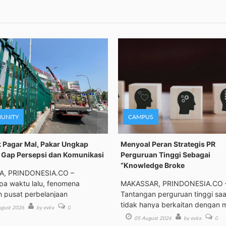
UNITY
CAMPUS
 Pagar Mal, Pakar Ungkap
Menyoal Peran Strategis PR
Gap Persepsi dan Komunikasi
Perguruan Tinggi Sebagai
“Knowledge Broke
A, PRINDONESIA.CO –
a waktu lalu, fenomena
MAKASSAR, PRINDONESIA.CO 
h pusat perbelanjaan
Tantangan perguruan tinggi saat
tidak hanya berkaitan dengan 
gust 2026
by evira
0
05 August 2026
by evira
0