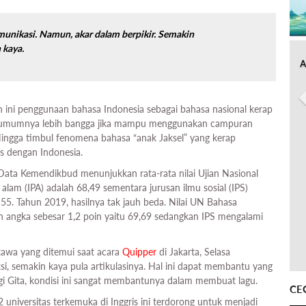
munikasi. Namun, akar dalam berpikir. Semakin
 kaya.
A
 ini penggunaan bahasa Indonesia sebagai bahasa nasional kerap
t umumnya lebih bangga jika mampu menggunakan campuran
Hingga timbul fenomena bahasa “anak Jaksel” yang kerap
s dengan Indonesia.
. Data Kemendikbud menunjukkan rata-rata nilai Ujian Nasional
lam (IPA) adalah 68,49 sementara jurusan ilmu sosial (IPS)
ni 55. Tahun 2019, hasilnya tak jauh beda. Nilai UN Bahasa
n angka sebesar 1,2 poin yaitu 69,69 sedangkan IPS mengalami
tawa yang ditemui saat acara
Quipper
di Jakarta, Selasa
i, semakin kaya pula artikulasinya. Hal ini dapat membantu yang
i Gita, kondisi ini sangat membantunya dalam membuat lagu.
CE
 universitas terkemuka di Inggris ini terdorong untuk menjadi