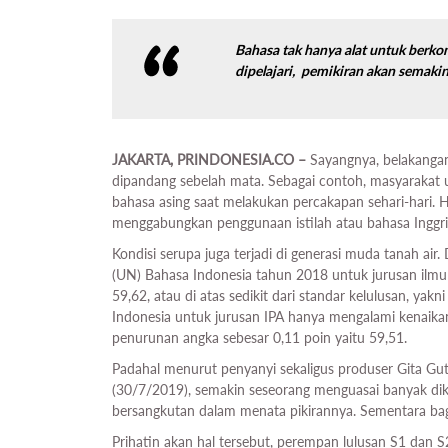
Bahasa tak hanya alat untuk berko
dipelajari, pemikiran akan semakin
JAKARTA, PRINDONESIA.CO –
Sayangnya, belakangan
dipandang sebelah mata. Sebagai contoh, masyaraka
bahasa asing saat melakukan percakapan sehari-hari. 
menggabungkan penggunaan istilah atau bahasa Inggri
Kondisi serupa juga terjadi di generasi muda tanah air
(UN) Bahasa Indonesia tahun 2018 untuk jurusan ilmu a
59,62, atau di atas sedikit dari standar kelulusan, yak
Indonesia untuk jurusan IPA hanya mengalami kenaika
penurunan angka sebesar 0,11 poin yaitu 59,51.
Padahal menurut penyanyi sekaligus produser Gita Gu
(30/7/2019), semakin seseorang menguasai banyak diks
bersangkutan dalam menata pikirannya. Sementara bag
Prihatin akan hal tersebut, perempan lulusan S1 dan S2