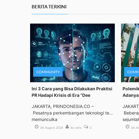
BERITA TERKINI
COMMUNITY
COMM
Ini 3 Cara yang Bisa Dilakukan Praktisi
Polemik
PR Hadapi Krisis di Era “Dee
Adanya 
JAKARTA, PRINDONESIA.CO –
JAKART
Pesatnya perkembangan teknologi telah
Beberap
memunculka
sejumla
06 August 2026
by evira
0
06 Au