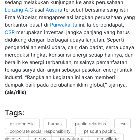
sedang melakukan kunjungan ke anak perusahaan
Lenzing A.G
asal
Austria
tersebut bersama sang istri
Erna Witoelar, mengapresiasi langkah perusahaan yang
berkantor pusat di
Purwakarta
ini. Ia berpendapat,
CSR
merupakan investasi jangka panjang yang harus
didukung dengan berbagai upaya lanjutan. Seperti
pengendalian emisi udara, cair, dan padat, serta upaya
mereduksi tingkat konsumsi energi setiap harinya, dan
beralih ke energi terbarukan, misalnya pemanfaatan
tenaga surya dan angin sebagai pasokan energi untuk
industri. “Rangkaian kegiatan ini akan memberi
dampak baik pada perubahan iklim global,” ujarnya.
(ais/rilis)
Tags:
pr indonesia
humas
public relations
csr
corporate social responsibility
pt south pacific
viscose
pt spv
purwakarta
eco village