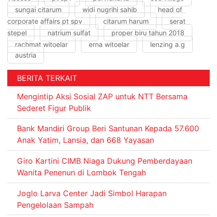
sungai citarum
widi nugrihi sahib
head of
corporate affairs pt spv
citarum harum
serat
stepel
natrium sulfat
proper biru tahun 2018
rachmat witoelar
erna witoelar
lenzing a.g
austria
BERITA TERKAIT
Mengintip Aksi Sosial ZAP untuk NTT Bersama
Sederet Figur Publik
Bank Mandiri Group Beri Santunan Kepada 57.600
Anak Yatim, Lansia, dan 668 Yayasan
Giro Kartini CIMB Niaga Dukung Pemberdayaan
Wanita Penenun di Lombok Tengah
Joglo Larva Center Jadi Simbol Harapan
Pengelolaan Sampah