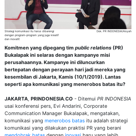
Strategi komunikasi itu harus dibarengi
Dok. PR INDONESIA/Aisyah
dengan program-program yang juga kreatif
dan inovatif.
Komitmen yang dipegang tim
public
relations
(PR)
Bukalapak ini selaras dengan kampanye misi
perusahaannya. Kampanye ini diluncurkan
bertepatan dengan perayaan hari jadi mereka yang
kesembilan di Jakarta, Kamis (10/1/2019). Lantas
seperti apa komunikasi yang menerobos batas itu?
JAKARTA
,
PRINDONESIA
.
CO
- Ditemui
PR
INDONESIA
usai konferensi pers, Evi Andarini, Corporate
Communication Manager Bukalapak, mengatakan,
komunikasi yang
menerobos batas
itu adalah strategi
komunikasi yang dilakukan praktisi PR yang berani
mendobrak batas
dengan
inovasi
baru yang lebih