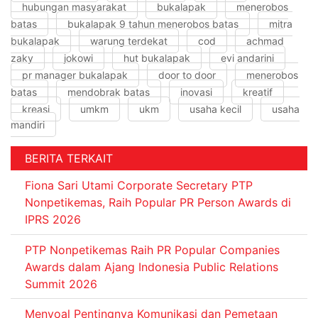
hubungan masyarakat
bukalapak
menerobos
batas
bukalapak 9 tahun menerobos batas
mitra
bukalapak
warung terdekat
cod
achmad
zaky
jokowi
hut bukalapak
evi andarini
pr manager bukalapak
door to door
menerobos
batas
mendobrak batas
inovasi
kreatif
kreasi
umkm
ukm
usaha kecil
usaha
mandiri
BERITA TERKAIT
Fiona Sari Utami Corporate Secretary PTP
Nonpetikemas, Raih Popular PR Person Awards di
IPRS 2026
PTP Nonpetikemas Raih PR Popular Companies
Awards dalam Ajang Indonesia Public Relations
Summit 2026
Menyoal Pentingnya Komunikasi dan Pemetaan