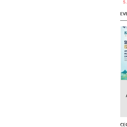
5.
EV
CE