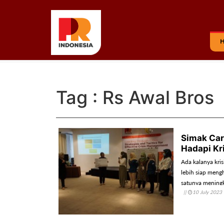
Tag : Rs Awal Bros
Simak Car
Hadapi Kr
Ada kalanya krisi
lebih siap mengh
satunya mening
||
10 July 2023