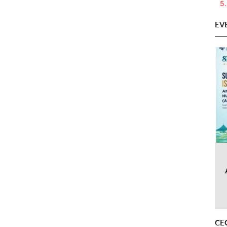
5.
EV
CE