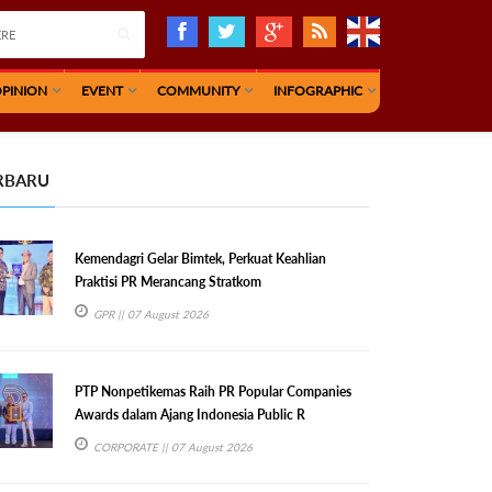
PINION
EVENT
COMMUNITY
INFOGRAPHIC
RBARU
Kemendagri Gelar Bimtek, Perkuat Keahlian
Praktisi PR Merancang Stratkom
GPR
|| 07 August 2026
PTP Nonpetikemas Raih PR Popular Companies
Awards dalam Ajang Indonesia Public R
CORPORATE
|| 07 August 2026