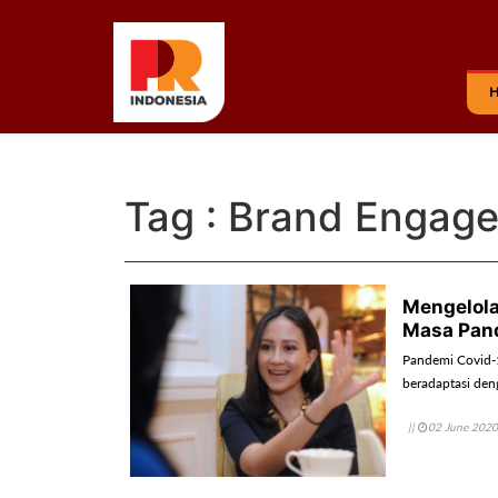
Tag : Brand Engag
Mengelola
Masa Pan
Pandemi Covid-1
beradaptasi den
||
02 June 2020