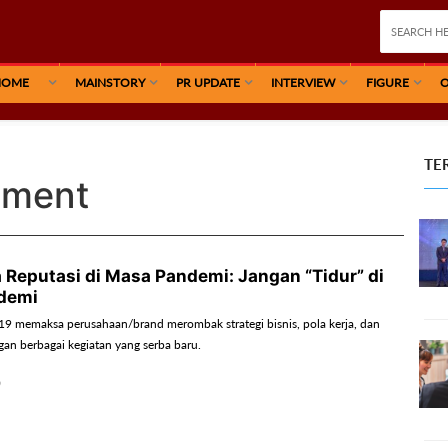
HOME
MAINSTORY
PR UPDATE
INTERVIEW
FIGURE
O
TE
ement
 Reputasi di Masa Pandemi: Jangan “Tidur” di
demi
9 memaksa perusahaan/brand merombak strategi bisnis, pola kerja, dan
gan berbagai kegiatan yang serba baru.