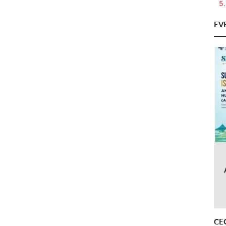
5.
EV
CE