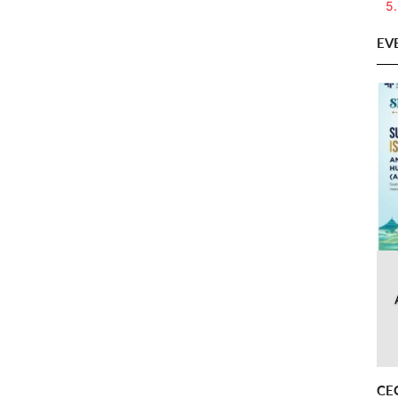
5.
EV
CE