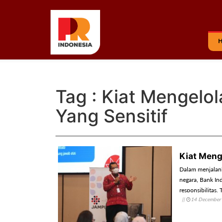
Tag : Kiat Mengelo
Yang Sensitif
Kiat Meng
Dalam menjalan
negara, Bank In
responsibilitas.
||
14 December