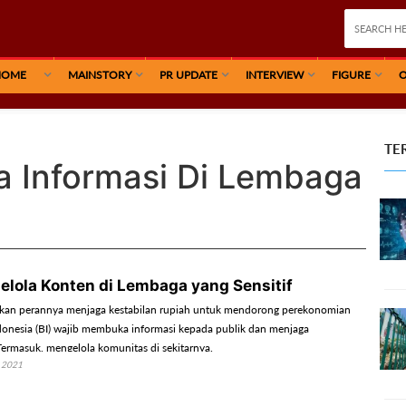
HOME
MAINSTORY
PR UPDATE
INTERVIEW
FIGURE
O
TE
la Informasi Di Lembaga
elola Konten di Lembaga yang Sensitif
kan perannya menjaga kestabilan rupiah untuk mendorong perekonomian
donesia (BI) wajib membuka informasi kepada publik dan menjaga
 Termasuk, mengelola komunitas di sekitarnya.
 2021